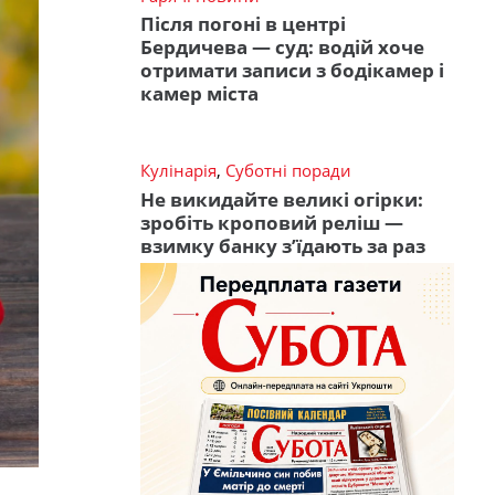
Після погоні в центрі
Бердичева — суд: водій хоче
отримати записи з бодікамер і
камер міста
Кулінарія
,
Суботні поради
Не викидайте великі огірки:
зробіть кроповий реліш —
взимку банку з’їдають за раз