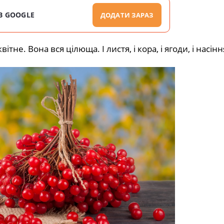
В GOOGLE
ДОДАТИ ЗАРАЗ
тне. Вона вся цілюща. І листя, і кора, і ягоди, і насінн