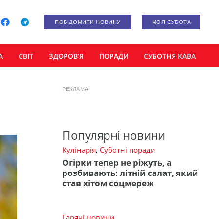
ПОВІДОМИТИ НОВИНУ
МОЯ СУБОТА
А
СВІТ
ЗДОРОВ’Я
ПОРАДИ
СУБОТНЯ КАВА
РЕКЛАМА
Популярні новини
Кулінарія
,
Суботні поради
Огірки тепер не ріжуть, а
розбивають: літній салат, який
став хітом соцмереж
Гарячі новини