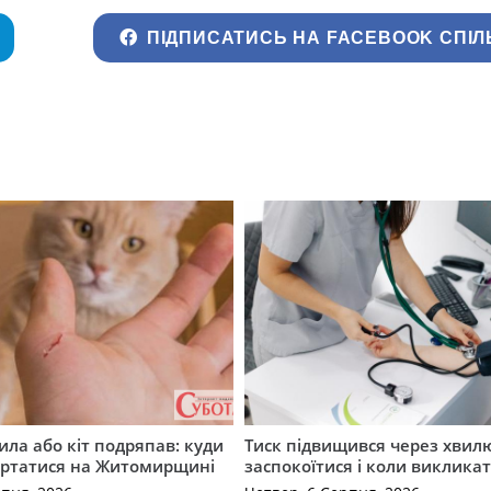
ПІДПИСАТИСЬ НА FACEBOOK СПІЛ
ила або кіт подряпав: куди
Тиск підвищився через хвил
ертатися на Житомирщині
заспокоїтися і коли виклика