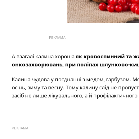
РЕКЛАМА
А взагалі калина хороша
як кровоспинний та ж
онкозахворювань, при поліпах шлунково-киш
Калина чудова у поєднанні з медом, гарбузом. Мож
осінь, зиму та весну. Тому калину слід не пропуст
засіб не лише лікувального, а й профілактичног
РЕКЛАМА