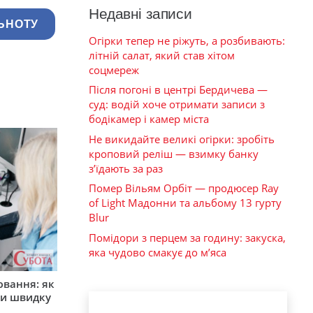
Недавні записи
ЬНОТУ
Огірки тепер не ріжуть, а розбивають:
літній салат, який став хітом
соцмереж
Після погоні в центрі Бердичева —
суд: водій хоче отримати записи з
бодікамер і камер міста
Не викидайте великі огірки: зробіть
кроповий реліш — взимку банку
з’їдають за раз
Помер Вільям Орбіт — продюсер Ray
of Light Мадонни та альбому 13 гурту
Blur
Помідори з перцем за годину: закуска,
яка чудово смакує до м’яса
ювання: як
ти швидку