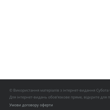
© Використання матеріалів з інтернет-видання Субота 
Для інтернет-видань обов’язкове пряме, відкрите для 
Умови договору оферти