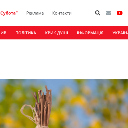
“Субота”
Реклама
Контакти
ЗИВ
ПОЛІТИКА
КРИК ДУШІ
ІНФОРМАЦІЯ
УКРАЇН