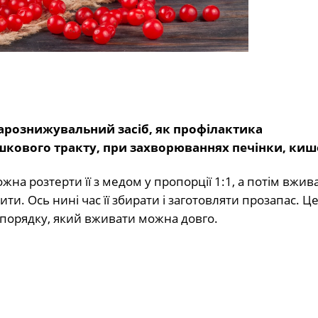
арознижувальний засіб, як профілактика
кового тракту, при захворюваннях печінки, киш
на розтерти її з медом у пропорції 1:1, а потім вжива
ити. Ось нині час її збирати і заготовляти прозапас. 
о порядку, який вживати можна довго.