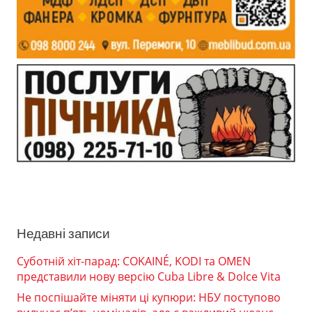
Недавні записи
Суботній хіт-парад: COKAINÉ, KODI та OMEN
представили нову версію Cuba Libre & Dolce Vita
Не поспішайте міняти ці купюри: НБУ поступово