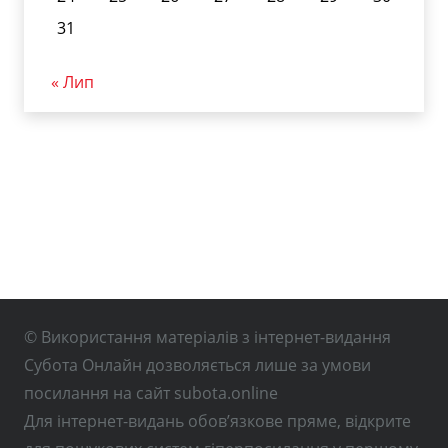
31
« Лип
© Використання матеріалів з інтернет-видання
Субота Онлайн дозволяється лише за умови
посилання на сайт subota.online
Для інтернет-видань обов’язкове пряме, відкрите