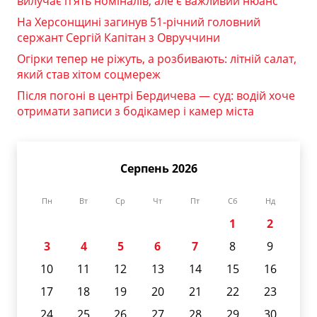
вилучає п’ять номіналів, але є важливий нюанс
На Херсонщині загинув 51-річний головний
сержант Сергій Капітан з Овруччини
Огірки тепер не ріжуть, а розбивають: літній салат,
який став хітом соцмереж
Після погоні в центрі Бердичева — суд: водій хоче
отримати записи з бодікамер і камер міста
Серпень 2026
Пн
Вт
Ср
Чт
Пт
Сб
Нд
1
2
3
4
5
6
7
8
9
10
11
12
13
14
15
16
17
18
19
20
21
22
23
24
25
26
27
28
29
30