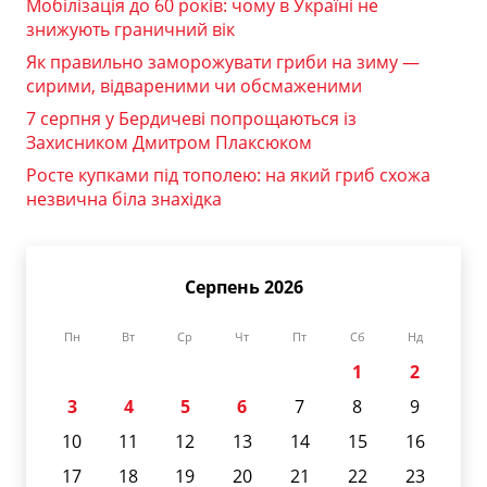
Мобілізація до 60 років: чому в Україні не
знижують граничний вік
Як правильно заморожувати гриби на зиму —
сирими, відвареними чи обсмаженими
7 серпня у Бердичеві попрощаються із
Захисником Дмитром Плаксюком
Росте купками під тополею: на який гриб схожа
незвична біла знахідка
Серпень 2026
Пн
Вт
Ср
Чт
Пт
Сб
Нд
1
2
3
4
5
6
7
8
9
10
11
12
13
14
15
16
17
18
19
20
21
22
23