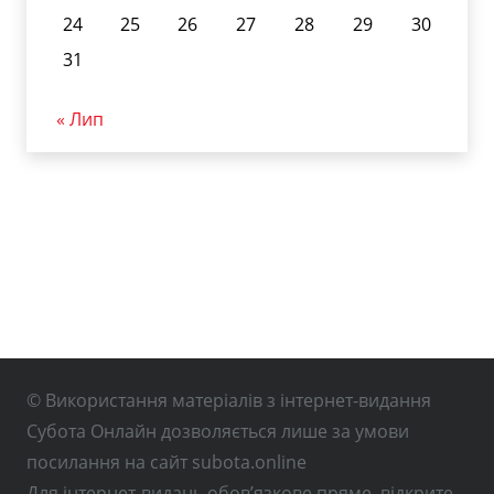
24
25
26
27
28
29
30
31
« Лип
© Використання матеріалів з інтернет-видання
Субота Онлайн дозволяється лише за умови
посилання на сайт subota.online
Для інтернет-видань обов’язкове пряме, відкрите