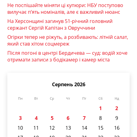
Не поспішайте міняти ці купюри: НБУ поступово
вилучає п’ять номіналів, але є важливий нюанс
На Херсонщині загинув 51-річний головний
сержант Сергій Капітан з Овруччини
Огірки тепер не ріжуть, а розбивають: літній салат,
який став хітом соцмереж
Після погоні в центрі Бердичева — суд: водій хоче
отримати записи з бодікамер і камер міста
Серпень 2026
Пн
Вт
Ср
Чт
Пт
Сб
Нд
1
2
3
4
5
6
7
8
9
10
11
12
13
14
15
16