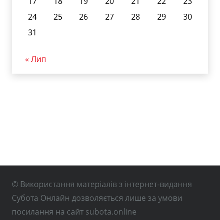
17
18
19
20
21
22
23
24
25
26
27
28
29
30
31
« Лип
© Використання матеріалів з інтернет-видання
Субота Онлайн дозволяється лише за умови
посилання на сайт subota.online