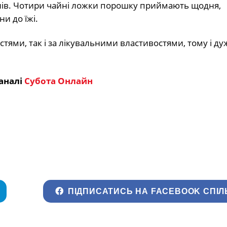
5 днів. Чотири чайні ложки порошку приймають щодня,
и до їжі.
тями, так і за лікувальними властивостями, тому і ду
аналі
Субота Онлайн
ПІДПИСАТИСЬ НА FACEBOOK СПІЛ