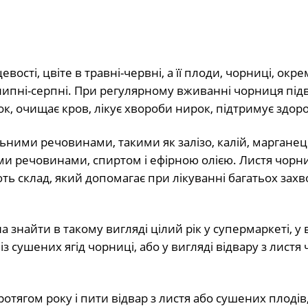
вості, цвіте в травні-червні, а її плоди, чорниці, окре
 у липні-серпні. При регулярному вживанні чорниця пі
ок, очищає кров, лікує хвороби нирок, підтримує здоро
ними речовинами, такими як залізо, калій, марганець
ими речовинами, спиртом і ефірною олією. Листя чорни
ають склад, який допомагає при лікуванні багатьох зах
 знайти в такому вигляді цілий рік у супермаркеті, у 
 сушених ягід чорниці, або у вигляді відвару з листя 
ягом року і пити відвар з листя або сушених плодів,