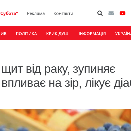
“Субота”
Реклама
Контакти
ЗИВ
ПОЛІТИКА
КРИК ДУШІ
ІНФОРМАЦІЯ
УКРАЇН
щит від раку, зупиняє
впливає на зір, лікує діа