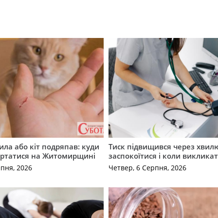
ила або кіт подряпав: куди
Тиск підвищився через хвил
ертатися на Житомирщині
заспокоїтися і коли виклика
рпня, 2026
Четвер, 6 Серпня, 2026