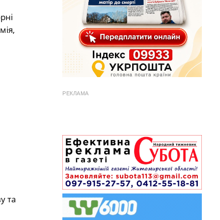
рні
мія,
РЕКЛАМА
у та