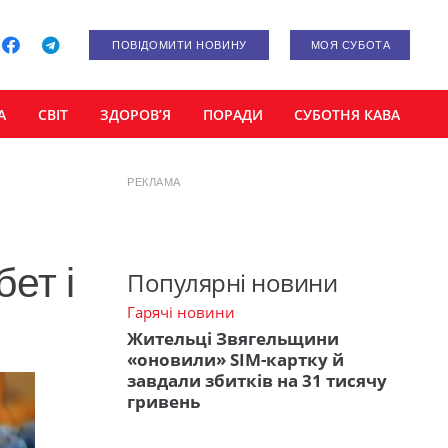
ПОВІДОМИТИ НОВИНУ
МОЯ СУБОТА
А
СВІТ
ЗДОРОВ’Я
ПОРАДИ
СУБОТНЯ КАВА
РЕКЛАМА
бет і
Популярні новини
Гарячі новини
Жительці Звягельщини
«оновили» SIM-картку й
завдали збитків на 31 тисячу
гривень