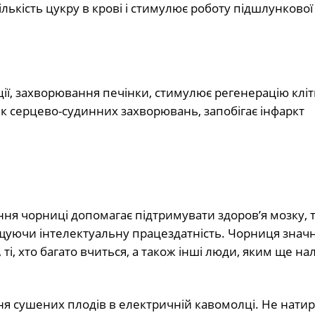
ькість цукру в крові і стимулює роботу підшлункової
ції, захворювання печінки, стимулює регенерацію клі
зик серцево-судинних захворювань, запобігає інфаркт
ня чорниці допомагає підтримувати здоров’я мозку, 
щуючи інтелектуальну працездатність. Чорниця знач
 ті, хто багато вчиться, а також інші люди, яким ще н
 сушених плодів в електричній кавомолці. Не нати