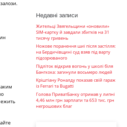
 залози.
Недавні записи
Жительці Звягельщини «оновили»
SIM-картку й завдали збитків на 31
тин
тисячу гривень
Ножове поранення шиї після застілля:
на Бердичівщині суд взяв під варту
підозрюваного
Підліток відкрив вогонь у школі біля
Бангкока: загинули восьмеро людей
Кріштіану Роналду показав свій гараж
із Ferrari та Bugatti
таким
но
Голова ПриватБанку отримав у липні
4,46 млн грн зарплати та 653 тис. грн
алежить
негрошових благ
райте