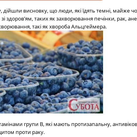
 дійшли висновку, що люди, які їдять темні, майже чо
зі здоров’ям, таких як захворювання печінки, рак, ане
хворювання, такі як хвороба Альцгеймера.
вітамінами групи В, які мають протизапальну, антивіков
щитом проти раку.