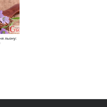
ня льону:
е