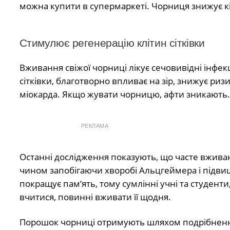
можна купити в супермаркеті. Чорниця знижує кіл
Стимулює регенерацію клітин сітківки
Вживання свіжої чорниці лікує сечовивідні інфек
сітківки, благотворно впливає на зір, знижує ри
міокарда. Якщо жувати чорницю, афти зникають.
РЕКЛАМА
Останні дослідження показують, що часте вживан
чином запобігаючи хворобі Альцгеймера і підви
покращує пам’ять, тому сумлінні учні та студенти,
вчитися, повинні вживати її щодня.
Порошок чорниці отримують шляхом подрібнення