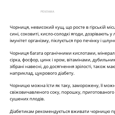
РЕКЛАМА
Чорниця, невисокий кущ, що росте в гірській місце
сині, соковиті, кисло-солодкі ягоди, дозрівають
імунітет організму, піклується про печінку і шлун
Чорниця багата органічними кислотами, мінераль
сірка, фосфор, цинк і хром, вітамінами, дубильн
зібрані навесні, до досягнення зрілості, також м
наприклад, цукрового діабету.
Чорницю можна їсти як таку, заморожену, її можна
свіжовичавленого соку, порошку, приготованого із
сушених плодів.
Діабетикам рекомендується вживати чорницю прот