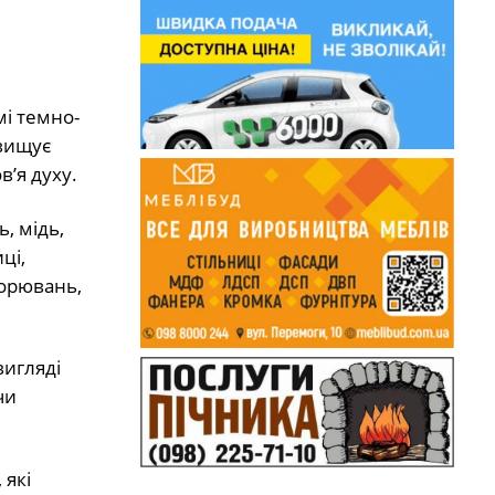
мі темно-
двищує
в’я духу.
, мідь,
ці,
ворювань,
вигляді
чи
 які