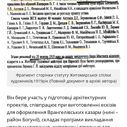
Фрагмент сторінки статуту Житомирської спілки
художників,1919рік (Повний документ в архіві автора)
Він бере участь у підготовці архітектурних
проектів, співпрацює при виготовленні ескізів
для оформлення Врангелівських казарм (нині –
район Богунії), складає програми викладання
уроків малювання, живопису і ліплення для