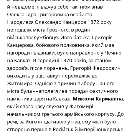
й невідоме, я відчув себе так, ніби знав
Олександра Григоровича особисто.
Народився Олександр Канцеров 1872 року
неподалік міста Грозного, в родині
військовослужбовця. Його батька, Григорія
Канцерова, бойового полковника, який мав
нагороди і відзнаки, було направлено у Чечню,
на Кавказ. В середині 1870 років, за станом
здоров’я, після поранень, Григорій Федорович
виходить у відставку і переїжджає до
Житомира. Однією з причин вибору нашого
міста була «наполеглива порада» фактичного
намісника царя на Кавказі,
Миколи Кармаліна
,
який свого часу служив у Житомирі
начальником третього армійського корпусу. До
речі, за його ініціативою у нашому місті було
створено перше в Російській імперії юнкерське