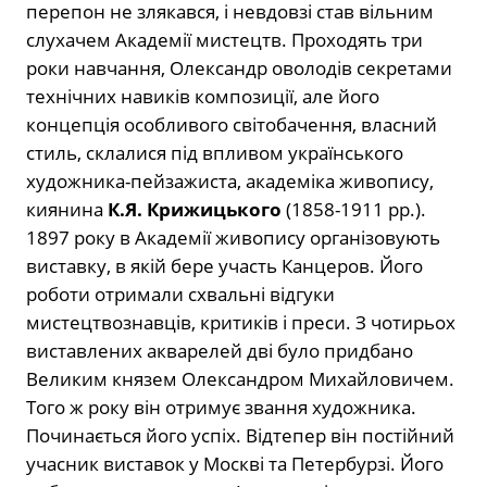
перепон не злякався, і невдовзі став вільним
слухачем Академії мистецтв. Проходять три
роки навчання, Олександр оволодів секретами
технічних навиків композиції, але його
концепція особливого світобачення, власний
стиль, склалися під впливом українського
художника-пейзажиста, академіка живопису,
киянина
К.Я. Крижицького
(1858-1911 рр.).
1897 року в Академії живопису організовують
виставку, в якій бере участь Канцеров. Його
роботи отримали схвальні відгуки
мистецтвознавців, критиків і преси. З чотирьох
виставлених акварелей дві було придбано
Великим князем Олександром Михайловичем.
Того ж року він отримує звання художника.
Починається його успіх. Відтепер він постійний
учасник виставок у Москві та Петербурзі. Його