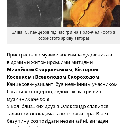
Зліва: О. Канцеров під час гри на віолончелі (фото з
особистого архіву автора)
Пристрасть до музики зблизила художника з
відомими житомирськими митцями
Михайлом Скорульським
,
Віктором
Косенком
і
Всеволодом Скороходом
.
Канцеров-музикант, був незмінним учасником
багатьох концертів, художніх зустрічей і
музичних вечорів.
У колі близьких друзів Олександр славився
талантом оповідача та імпровізатора. Він міг
безупину розповідати незвичайні, вигадані