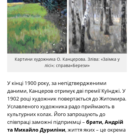
Картини художника О. Канцерова. Зліва: «Заїмка у
лісі»; справа«Берези»
У кінці 1900 року, за непідтвердженими
даними, Канцеров отримує дві премії Куїнджі. У
1902 році художник повертається до Житомира.
Уславленого художника радо приймають в
культурних колах. Його запрошують до
співпраці заможні підприємці –
брати, Андрій
та Михайло Дуриліни
, життя яких – це окрема