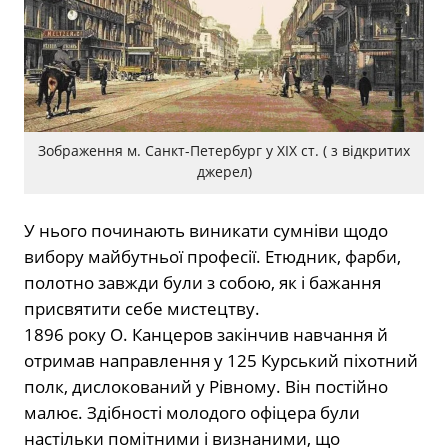
Зображення м. Санкт-Петербург у ХІХ ст. ( з відкритих
джерел)
У нього починають виникати сумніви щодо
вибору майбутньої професії. Етюдник, фарби,
полотно завжди були з собою, як і бажання
присвятити себе мистецтву.
1896 року О. Канцеров закінчив навчання й
отримав направлення у 125 Курський піхотний
полк, дислокований у Рівному. Він постійно
малює. Здібності молодого офіцера були
настільки помітними і визнаними, що