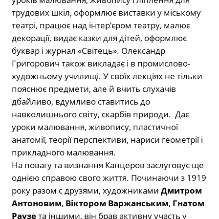
трудових шкіл, оформлює виставки у міському
театрі, працює над інтер’єром театру, малює
декорації, видає казки для дітей, оформлює
буквар і журнал «Світець». Олександр
Григорович також викладає і в промислово-
художньому училищі. У своїх лекціях не тільки
пояснює предмети, але й вчить слухачів
дбайливо, вдумливо ставитись до
навколишнього світу, скарбів природи. Дає
уроки малювання, живопису, пластичної
анатомії, теорії перспективи, нариси геометрії і
прикладного малювання.
На повагу та визнання Канцеров заслуговує ще
однією справою свого життя. Починаючи з 1919
року разом с друзями, художниками
Дмитром
Антоновим
,
Віктором Варжанським
,
Гнатом
Раузе
та іншими, він брав активну участь у