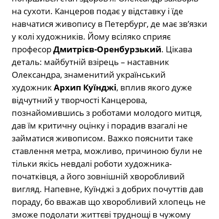
на сухоти. Канцеров подає у відставку і їде
навчатися живопису в Петербург, де має зв’язки
у колі художників. Йому всіляко сприяє
професор
Дмитрієв-Оренбурзький
. Цікава
деталь: майбутній взірець – наставник
Олександра, знаменитий український
художник
Архип Куїнджі
, вплив якого дуже
відчутний у творчості Канцерова,
познайомившись з роботами молодого митця,
дав їм критичну оцінку і порадив взагалі не
займатися живописом. Важко пояснити таке
ставлення метра, можливо, причиною були не
тільки якісь невдалі роботи художника-
початківця, а його зовнішній хворобливий
вигляд. Напевне, Куїнджі з добрих почуттів дав
пораду, бо вважав що хворобливий хлопець не
зможе подолати життєві труднощі в чужому