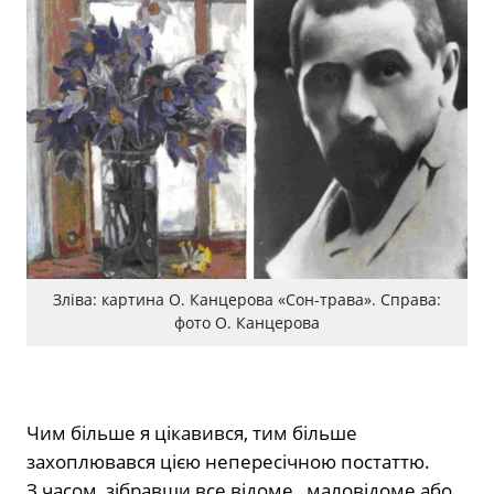
Зліва: картина О. Канцерова «Сон-трава». Справа:
фото О. Канцерова
Чим більше я цікавився, тим більше
захоплювався цією непересічною постаттю.
З часом, зібравши все відоме, маловідоме або