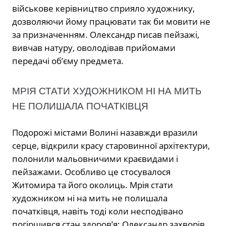
військове керівництво сприяло художнику,
дозволяючи йому працювати так би мовити не
за призначенням. Олександр писав пейзажі,
вивчав натуру, оволодівав прийомами
передачі об’єму предмета.
МРІЯ СТАТИ ХУДОЖНИКОМ НІ НА МИТЬ
НЕ ПОЛИШАЛА ПОЧАТКІВЦЯ
Подорожі містами Волині назавжди вразили
серце, відкрили красу старовинної архітектури,
полонили мальовничими краєвидами і
пейзажами. Особливо це стосувалося
Житомира та його околиць. Мрія стати
художником ні на мить не полишала
початківця, навіть тоді коли несподівано
погіршився стан здоров’я: Олександр захворів