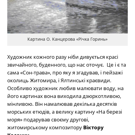
Картина О. Канцерова «Річка Горинь»
Художник кожного разу ніби дивується красі
звичайного, буденного, що нас оточує. Це і є та
сама «Сон-трава», про яку я згадував, і пейзажі
околиць Житомира, і Ялтинські краєвиди.
Особливо художник любив малювати воду, на
його картинах вона виходила дзюркотливою,
мінливою. Він намалював декілька десятків
морських етюдів, а велику картину «На березі
моря» подарував своєму другові,
житомирському композитору
Віктору