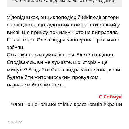
Фото могили О.Канцерова на Вільському кладовищі
У довідниках, енциклопедіях й Вікіпедії автори
сповіщають, що художник помер і похований у
Києві. Цю прикру помилку ніхто не виправляє.
Після смерті Олександра Канцерова практично
забули.
Ось така трохи сумна історія. Злети і падіння.
Сподіваюсь, ви не думаєте, що історія – це
минуле? Згадайте Олександра Канцерова, коли
будете йти житомирським провулком,
названим його іменем…
С.Собчук
Член національної спілки краєзнавців України
РЕКЛАМА