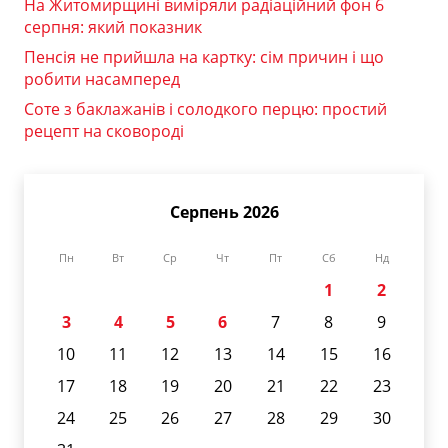
На Житомирщині виміряли радіаційний фон 6
серпня: який показник
Пенсія не прийшла на картку: сім причин і що
робити насамперед
Соте з баклажанів і солодкого перцю: простий
рецепт на сковороді
Серпень 2026
Пн
Вт
Ср
Чт
Пт
Сб
Нд
1
2
3
4
5
6
7
8
9
10
11
12
13
14
15
16
17
18
19
20
21
22
23
24
25
26
27
28
29
30