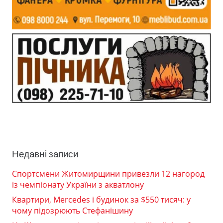
Недавні записи
Спортсмени Житомирщини привезли 12 нагород
із чемпіонату України з акватлону
Квартири, Mercedes і будинок за $550 тисяч: у
чому підозрюють Стефанішину