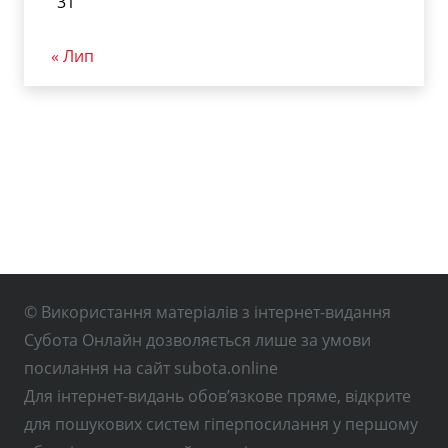
31
« Лип
© Використання матеріалів з інтернет-видання
Субота Онлайн дозволяється лише за умови
посилання на сайт subota.online
Для інтернет-видань обов’язкове пряме, відкрите
для пошукових систем гіперпосилання у першому