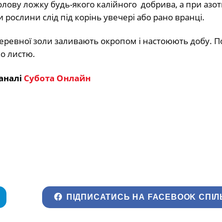
лову ложку будь-якого калійного добрива, а при азо
 рослини слід під корінь увечері або рано вранці.
 деревної золи заливають окропом і настоюють добу. П
о листю.
аналі
Субота Онлайн
ПІДПИСАТИСЬ НА FACEBOOK СПІЛ