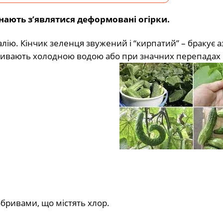
нають з’являтися деформовані огірки.
ію. Кінчик зеленця звужений і “кирпатий” – бракує аз
оливають холодною водою або при значних перепадах н
бривами, що містять хлор.