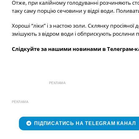
Отже, при калійному голодуванні розчиняють сто
таку саму порцію сечовини у відрі води. Поливати
Хороші “ліки” і з настою золи. Склянку просіяної
змішують з відром води і обприскують рослини п
Слідкуйте за нашими новинами в Телеграм-к
РЕКЛАМА
РЕКЛАМА
ПІДПИСАТИСЬ НА TELEGRAM КАНАЛ