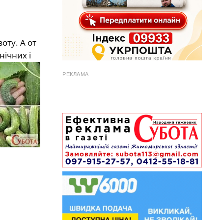
оту. А от
ічних і
РЕКЛАМА