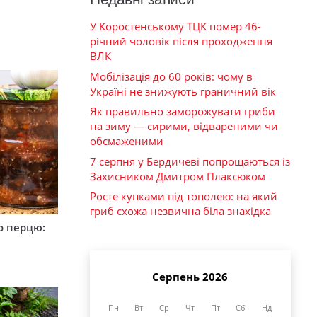
У Коростенському ТЦК помер 46-
річний чоловік після проходження
ВЛК
Мобілізація до 60 років: чому в
Україні не знижують граничний вік
Як правильно заморожувати гриби
на зиму — сирими, відвареними чи
обсмаженими
7 серпня у Бердичеві попрощаються із
Захисником Дмитром Плаксюком
Росте купками під тополею: на який
гриб схожа незвична біла знахідка
о перцю:
Серпень 2026
Пн
Вт
Ср
Чт
Пт
Сб
Нд