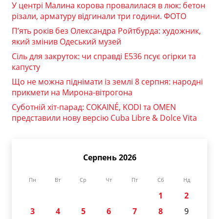
У центрі Малина корова провалилася в люк: бетон
різали, арматуру відгинали три години. ФОТО
П’ять років без Олександра Ройтбурда: художник,
який змінив Одеський музей
Сіль для закруток: чи справді Е536 псує огірки та
капусту
Що не можна піднімати із землі 8 серпня: народні
прикмети на Мирона-вітрогона
Суботній хіт-парад: COKAINÉ, KODI та OMEN
представили нову версію Cuba Libre & Dolce Vita
Серпень 2026
Пн
Вт
Ср
Чт
Пт
Сб
Нд
1
2
3
4
5
6
7
8
9