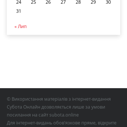
24
25
26
27
28
29
30
31
« Лип
© Використання матеріалів з інтернет-видання
Субота Онлайн дозволяється лише за умови
посилання на сайт subota.online
Для інтернет-видань обов’язкове пряме, відкрите