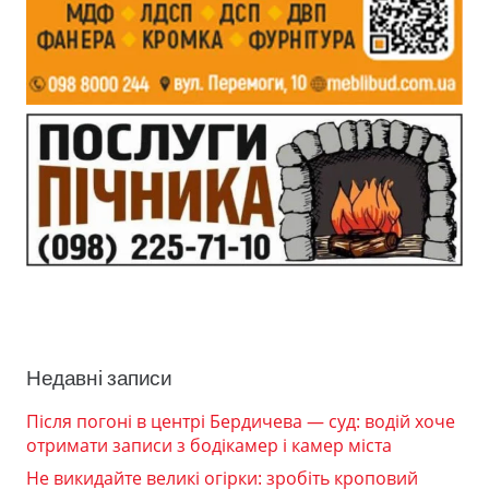
Недавні записи
Після погоні в центрі Бердичева — суд: водій хоче
отримати записи з бодікамер і камер міста
Не викидайте великі огірки: зробіть кроповий