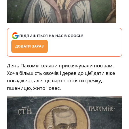
ПІДПИШІТЬСЯ НА НАС В GOOGLE
ДОДАТИ ЗАРАЗ
День Пахомія селяни присвячували посівам.
Хоча більшість овочів і дерев до цієї дати вже
посаджені, але ще варто посіяти гречку,
пшеницю, жито і овес.