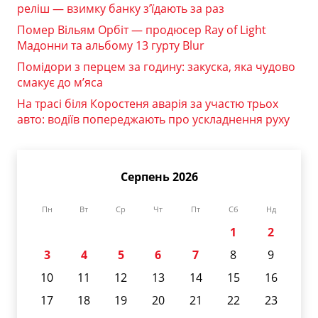
реліш — взимку банку з’їдають за раз
Помер Вільям Орбіт — продюсер Ray of Light
Мадонни та альбому 13 гурту Blur
Помідори з перцем за годину: закуска, яка чудово
смакує до м’яса
На трасі біля Коростеня аварія за участю трьох
авто: водіїв попереджають про ускладнення руху
Серпень 2026
Пн
Вт
Ср
Чт
Пт
Сб
Нд
1
2
3
4
5
6
7
8
9
10
11
12
13
14
15
16
17
18
19
20
21
22
23