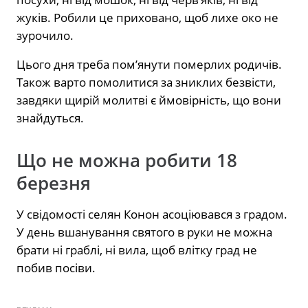
жуків. Робили це приховано, щоб лихе око не
зурочило.
Цього дня треба пом’янути померлих родичів.
Також варто помолитися за зниклих безвісти,
завдяки щирій молитві є ймовірність, що вони
знайдуться.
Що не можна робити 18
березня
У свідомості селян Конон асоціювався з градом.
У день вшанування святого в руки не можна
брати ні граблі, ні вила, щоб влітку град не
побив посіви.