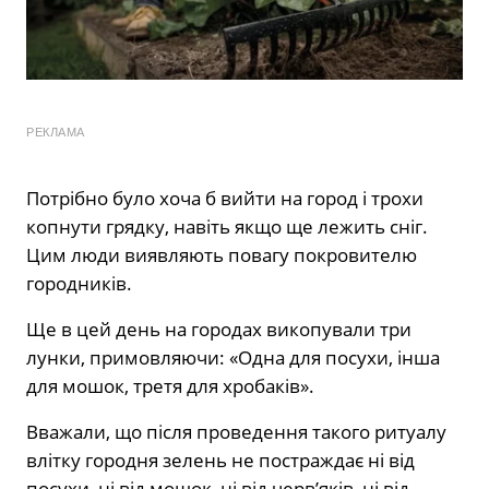
РЕКЛАМА
Потрібно було хоча б вийти на город і трохи
копнути грядку, навіть якщо ще лежить сніг.
Цим люди виявляють повагу покровителю
городників.
Ще в цей день на городах викопували три
лунки, примовляючи: «Одна для посухи, інша
для мошок, третя для хробаків».
Вважали, що після проведення такого ритуалу
влітку городня зелень не постраждає ні від
посухи, ні від мошок, ні від черв’яків, ні від