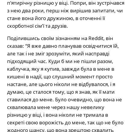
п’ятирічну різницю у віці. Попри, він зустрічався
з нею два роки, перш ніж вирішив запитати, чи
стане вона його дружиною, в оточенні її
скорботної сім’ї та друзів.
Поділившись своїм зізнанням на Reddit, він
сказав: “Я вже давно планував освідчитися їй,
але так і не зміг зрозуміти, який насправді
підходящий час. Куди б ми не пішли разом,
каблучка, яку я купив, завжди була в мене в
кишені в надії, що слушний момент просто
настане, але цього ніколи не відбувалося, і я
думаю, це сталося тому, що я знав, як її мати
ставилася до мене. Було очевидно, що вона не
схвалювала мене через нашу невелику
різницю у віці, і вона ніколи не тримала в
секреті свою ворожість до мене, так що не було
жодного шансу, що вона зрештою схвалить