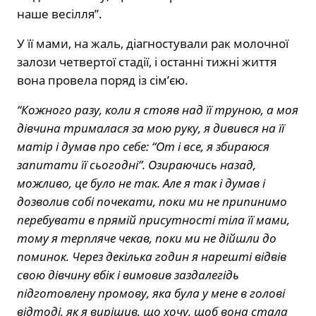
наше весілля”.
У її мами, на жаль, діагностували рак молочної
залози четвертої стадії, і останні тижні життя
вона провела поряд із сім’єю.
“Кожного разу, коли я стояв над її труною, а моя
дівчина трималася за мою руку, я дивився на її
матір і думав про себе: “От і все, я збираюся
запитати її сьогодні”. Озираючись назад,
можливо, це було не так. Але я так і думав і
дозволив собі почекати, поки ми не припинимо
перебувати в прямій присутності тіла її мами,
тому я терпляче чекав, поки ми не дійшли до
поминок. Через декілька годин я нарешті відвів
свою дівчину вбік і вимовив заздалегідь
підготовлену промову, яка була у мене в голові
відтоді, як я вирішив, що хочу, щоб вона стала