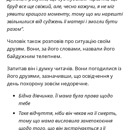
бруд все ще свіжий, але, чесно кажучи, я не міг
уявити кращого моменту, тому що ми нарешті
звільнилися від суджень її матері і змогли бути
разом”.
Чоловік також розповів про ситуацію своїм
друзям. Вони, за його словами, назвали його
байдужним телепнем.
Запитав він і думку читачів. Вони погодилися із
його друзями, зазначивши, що освідчення у
день похорону зовсім недоречне.
Бідна дівчинка. Її мама була права щодо
тебе
Таке відчуття, ніби він чекав на її смерть,
тому що мама висловила занепокоєння
щодо того, що він зустрічається з її