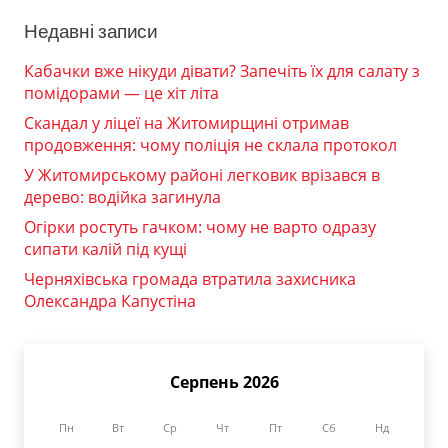
Недавні записи
Кабачки вже нікуди дівати? Запечіть їх для салату з
помідорами — це хіт літа
Скандал у ліцеї на Житомирщині отримав
продовження: чому поліція не склала протокол
У Житомирському районі легковик врізався в
дерево: водійка загинула
Огірки ростуть гачком: чому не варто одразу
сипати калій під кущі
Черняхівська громада втратила захисника
Олександра Капустіна
Серпень 2026
Пн
Вт
Ср
Чт
Пт
Сб
Нд