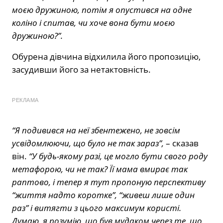
моєю дружиною, потім я опустився на одне
коліно і спитав, чи хоче вона бути моєю
дружиною?”.
Обурена дівчина відхилила його пропозицію,
засудивши його за нетактовність.
РЕКЛАМА
“Я подивився на неї збентежено, не зовсім
усвідомлюючи, що було не так зараз”,
– сказав
він.
“У будь-якому разі, це могло бути свого роду
метафорою, чи не так? Її мама вмирає так
раптово, і тепер я тут пропоную перспективу
“життя надто коротке”, “живеш лише один
раз” і витягти з цього максимум користі.
Думаю, я розумію, що був мудаком через те, що