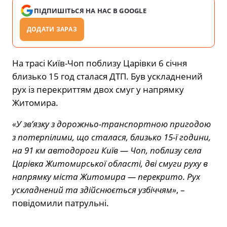
ПІДПИШІТЬСЯ НА НАС В GOOGLE
ДОДАТИ ЗАРАЗ
На трасі Київ-Чоп поблизу Царівки 6 січня
близько 15 год сталася ДТП. Був ускладнений
рух із перекриттям двох смуг у напрямку
Житомира.
«У зв’язку з дорожньо-транспортною пригодою
з потерпілими, що сталася, близько 15-ї години,
на 91 км автодороги Київ — Чоп, поблизу села
Царівка Житомирської області, дві смуги руху в
напрямку міста Житомира — перекрито. Рух
ускладнений та здійснюється узбіччям»
, –
повідомили патрульні.