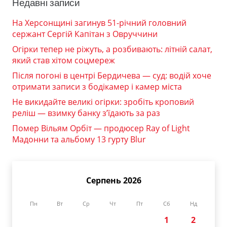
Недавні записи
На Херсонщині загинув 51-річний головний
сержант Сергій Капітан з Овруччини
Огірки тепер не ріжуть, а розбивають: літній салат,
який став хітом соцмереж
Після погоні в центрі Бердичева — суд: водій хоче
отримати записи з бодікамер і камер міста
Не викидайте великі огірки: зробіть кроповий
реліш — взимку банку з’їдають за раз
Помер Вільям Орбіт — продюсер Ray of Light
Мадонни та альбому 13 гурту Blur
Серпень 2026
Пн
Вт
Ср
Чт
Пт
Сб
Нд
1
2