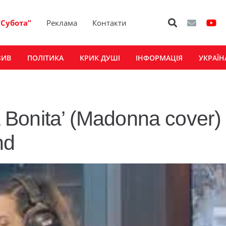
“Субота”
Реклама
Контакти
ЗИВ
ПОЛІТИКА
КРИК ДУШІ
ІНФОРМАЦІЯ
УКРАЇН
 Bonita’ (Madonna cover) 
nd