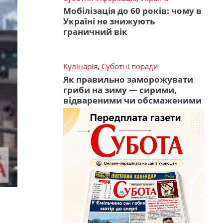
Мобілізація до 60 років: чому в
Україні не знижують
граничний вік
Кулінарія
,
Суботні поради
Як правильно заморожувати
гриби на зиму — сирими,
відвареними чи обсмаженими