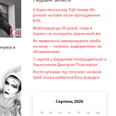
У Коростенському ТЦК помер 46-
річний чоловік після проходження
ВЛК
Мобілізація до 60 років: чому в
Україні не знижують граничний вік
Як правильно заморожувати гриби
я
на зиму — сирими, відвареними чи
рнувся в
обсмаженими
7 серпня у Бердичеві попрощаються із
Захисником Дмитром Плаксюком
Росте купками під тополею: на який
гриб схожа незвична біла знахідка
Серпень 2026
Пн
Вт
Ср
Чт
Пт
Сб
Нд