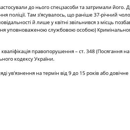
 застосували до нього спецзасоби та затримали його.
я поліції. Там з’ясувалось, що раніше 37-річний чоло
відальності й лише у квітні звільнився з місць позб
мання уповноваженою службовою особою) Кримінально
 кваліфікація правопорушення – ст. 348 (Посягання на
ного кодексу України.
яді ув’язнення на термін від 9 до 15 років або довічне