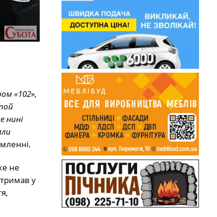
ом «102»,
 той
е нині
яли
омленні.
же не
 тримав у
я,