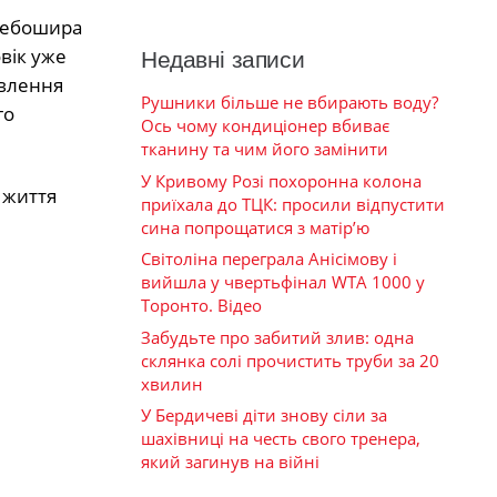
 Дебошира
вік уже
Недавні записи
авлення
Рушники більше не вбирають воду?
го
Ось чому кондиціонер вбиває
тканину та чим його замінити
У Кривому Розі похоронна колона
 життя
приїхала до ТЦК: просили відпустити
сина попрощатися з матір’ю
Світоліна переграла Анісімову і
вийшла у чвертьфінал WTA 1000 у
Торонто. Відео
Забудьте про забитий злив: одна
склянка солі прочистить труби за 20
хвилин
У Бердичеві діти знову сіли за
шахівниці на честь свого тренера,
який загинув на війні