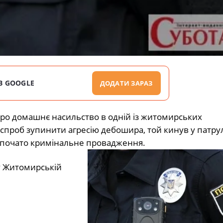
В GOOGLE
ДОДАТИ ЗАРАЗ
ро домашнє насильство в одній із житомирських
та спроб зупинити агресію дебошира, той кинув у патр
озпочато кримінальне провадження.
у Житомирській