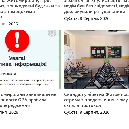
а на Житомирщину: троє
У Звягелі зіткнулися авто і 
их, пошкоджені будинки та
водій був без свідомості, вод
во з німецькими
деблокували рятувальники
и
Субота, 8 Серпня, 2026
пня, 2026
томирщини закликали не
Скандал у ліцеї на Житомир
тривоги: ОВА зробила
отримав продовження: чому 
попередження
склала протокол
пня, 2026
Субота, 8 Серпня, 2026