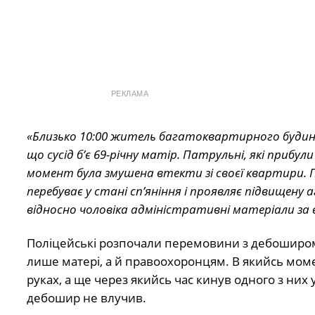
РЕКЛАМА
«Близько 10:00 житель багатоквартирного будинку
що сусід б’є 69-річну матір. Патрульні, які прибул
момент була змушена втекти зі своєї квартири. Пе
перебуває у стані сп’яніння і проявляє підвищену 
відносно чоловіка адміністративні матеріали за
Поліцейські розпочали перемовини з дебоширом,
лише матері, а й правоохоронцям. В якийсь моме
руках, а ще через якийсь час кинув одного з них у
дебошир не влучив.