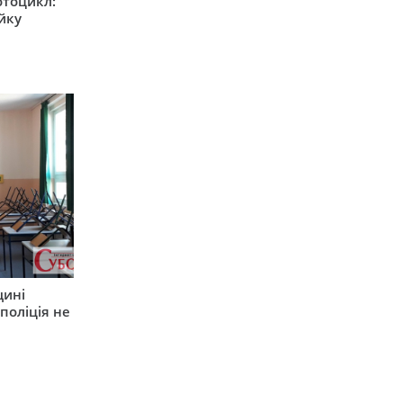
мотоцикл:
ійку
щині
поліція не