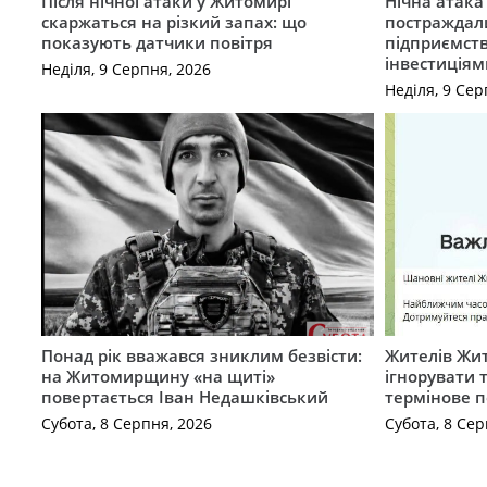
Після нічної атаки у Житомирі
Нічна атак
скаржаться на різкий запах: що
постраждал
показують датчики повітря
підприємст
інвестиціям
Неділя, 9 Серпня, 2026
Неділя, 9 Сер
Понад рік вважався зниклим безвісти:
Жителів Жи
на Житомирщину «на щиті»
ігнорувати 
повертається Іван Недашківський
термінове 
Субота, 8 Серпня, 2026
Субота, 8 Сер