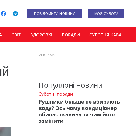
ПОВІДОМИТИ НОВИНУ
МОЯ СУБОТА
А
СВІТ
ЗДОРОВ’Я
ПОРАДИ
СУБОТНЯ КАВА
РЕКЛАМА
ий
Популярні новини
Суботні поради
Рушники більше не вбирають
воду? Ось чому кондиціонер
вбиває тканину та чим його
замінити