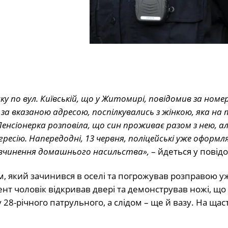
 по вул. Київській, що у Житомирі, повідомив за номер
и за вказаною адресою, поспілкувались з жінкою, яка на
нсіонерка розповіла, що син проживає разом з нею, ал
агресію. Напередодні, 13 червня, поліцейські уже оформл
 вчинення домашнього насильства»,
– йдеться у повід
 який зачинився в оселі та погрожував розправою у
нт чоловік відкривав двері та демонстрував ножі, що
 28-річного патрульного, а слідом – ще й вазу. На щаст