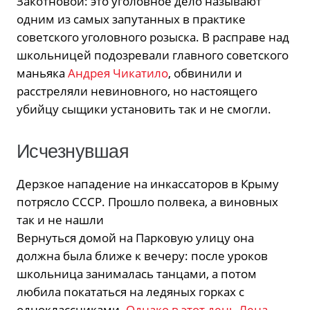
Закотновой: это уголовное дело называют
одним из самых запутанных в практике
советского уголовного розыска. В расправе над
школьницей подозревали главного советского
маньяка
Андрея Чикатило
, обвинили и
расстреляли невиновного, но настоящего
убийцу сыщики установить так и не смогли.
Исчезнувшая
Дерзкое нападение на инкассаторов в Крыму
потрясло СССР. Прошло полвека, а виновных
так и не нашли
Вернуться домой на Парковую улицу она
должна была ближе к вечеру: после уроков
школьница занималась танцами, а потом
любила покататься на ледяных горках с
одноклассниками.
Однако в этот день Лена