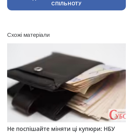
СПІЛЬНОТУ
Схожі матеріали
Не поспішайте міняти ці купюри: НБУ