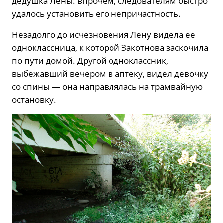
дедушка Лены: впрочем, следователям быстро
удалось установить его непричастность.
Незадолго до исчезновения Лену видела ее
одноклассница, к которой Закотнова заскочила
по пути домой. Другой одноклассник,
выбежавший вечером в аптеку, видел девочку
со спины — она направлялась на трамвайную
остановку.