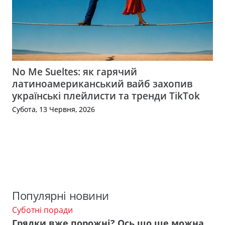
No Me Sueltes: як гарячий
латиноамериканський вайб захопив
українські плейлисти та тренди TikTok
Субота, 13 Червня, 2026
Популярні новини
Суботні поради
Грядки вже порожні? Ось що ще можна