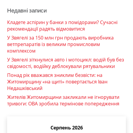
Недавні записи
Кладете аспірин у банки з помідорами? Сучасні
рекомендації радять відмовитися
У Звягелі за 150 млн грн продають виробника
ветпрепаратів із великим промисловим
комплексом
У Звягелі зіткнулися авто і мотоцикл: водій був без
свідомості, водійку деблокували рятувальники
Понад рік вважався зниклим безвісти: на
Житомирщину «на щиті» повертається Іван
Недашківський
Жителів Житомирщини закликали не ігнорувати
тривоги: ОВА зробила термінове попередження
Серпень 2026