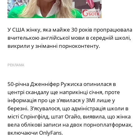
У США жінку, яка майже 30 років пропрацювала
вчителькою англійської мови в середній школі,
викрили у зніманні порноконтенту.
РЕКЛАМА
50-річна Дженніфер Ружиска опинилася в
центрі скандалу ще наприкінці січня, проте
інформація про це з’явилася у ЗМІ лише у
березні. З’ясувалося, що адміністрація школи в
місті Спрінгфілд, штат Огайо, виявила, що жінка
вела облікові записи на двох порноплатформах,
включаючи OnlyFans.