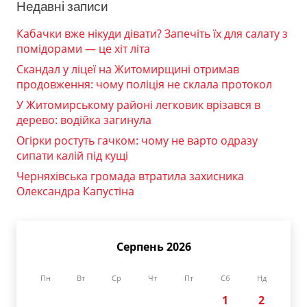
Недавні записи
Кабачки вже нікуди дівати? Запечіть їх для салату з
помідорами — це хіт літа
Скандал у ліцеї на Житомирщині отримав
продовження: чому поліція не склала протокол
У Житомирському районі легковик врізався в
дерево: водійка загинула
Огірки ростуть гачком: чому не варто одразу
сипати калій під кущі
Черняхівська громада втратила захисника
Олександра Капустіна
Серпень 2026
Пн
Вт
Ср
Чт
Пт
Сб
Нд
1
2