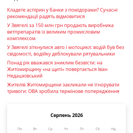
Кладете аспірин у банки з помідорами? Сучасні
рекомендації радять відмовитися
У Звягелі за 150 млн грн продають виробника
ветпрепаратів із великим промисловим
комплексом
У Звягелі зіткнулися авто і мотоцикл: водій був без
свідомості, водійку деблокували рятувальники
Понад рік вважався зниклим безвісти: на
Житомирщину «на щиті» повертається Іван
Недашківський
Жителів Житомирщини закликали не ігнорувати
тривоги: ОВА зробила термінове попередження
Серпень 2026
Пн
Вт
Ср
Чт
Пт
Сб
Нд