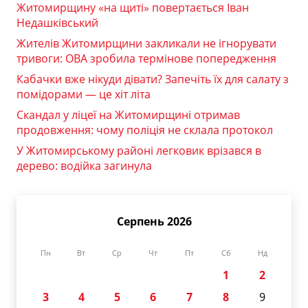
Житомирщину «на щиті» повертається Іван
Недашківський
Жителів Житомирщини закликали не ігнорувати
тривоги: ОВА зробила термінове попередження
Кабачки вже нікуди дівати? Запечіть їх для салату з
помідорами — це хіт літа
Скандал у ліцеї на Житомирщині отримав
продовження: чому поліція не склала протокол
У Житомирському районі легковик врізався в
дерево: водійка загинула
Серпень 2026
Пн
Вт
Ср
Чт
Пт
Сб
Нд
1
2
3
4
5
6
7
8
9