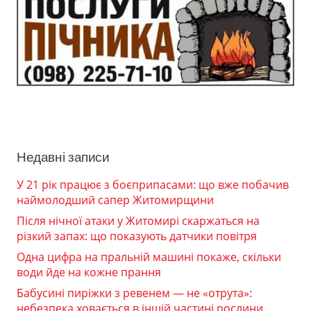
Недавні записи
У 21 рік працює з боєприпасами: що вже побачив
наймолодший сапер Житомирщини
Після нічної атаки у Житомирі скаржаться на
різкий запах: що показують датчики повітря
Одна цифра на пральній машині покаже, скільки
води йде на кожне прання
Бабусині пиріжки з ревенем — не «отрута»:
небезпека ховається в іншій частині рослини