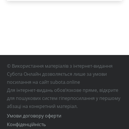
© Використання матеріалів з інтернет-видання
Субота Онлайн дозволяється лише за умови
посилання на сайт subota.online
Для інтернет-видань обов’язкове пряме, відкрите
для пошукових систем гіперпосилання у першому
абзаці на конкретний матеріал.
Умови договору оферти
Конфіденційність