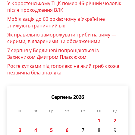
У Коростенському ТЦК помер 46-річний чоловік
після проходження ВЛК
Мобілізація до 60 років: чому в Україні не
знижують граничний вік
Як правильно заморожувати гриби на зиму —
сирими, відвареними чи обсмаженими
7 серпня у Бердичеві попрощаються із
Захисником Дмитром Плаксюком
Росте купками під тополею: на який гриб схожа
незвична біла знахідка
Серпень 2026
Пн
Вт
Ср
Чт
Пт
Сб
Нд
1
2
3
4
5
6
7
8
9