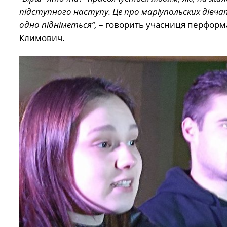
підступного наступу. Це про маріупольских дівча
одно підніметься”,
– говорить учасниця перформа
Климович.