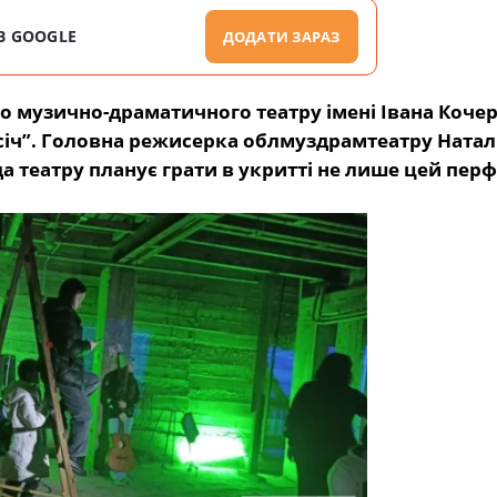
В GOOGLE
ДОДАТИ ЗАРАЗ
о музично-драматичного театру імені Івана Коче
січ”. Головна режисерка облмуздрамтеатру Натал
а театру планує грати в укритті не лише цей пер