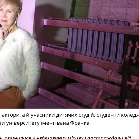
актори, а й учасники дитячих студій, студенти колед
ти університету імені Івана Франка.
ь, опинилися у небезпечних місцях і постраждали від