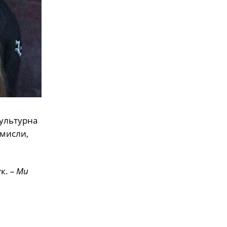
культурна
смисли,
ук.
– Ми