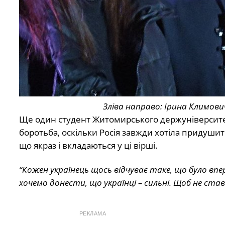
Зліва направо: Ірина Климови
Ще один студент Житомирського держуніверситет
боротьба, оскільки Росія завжди хотіла придушити
що якраз і вкладаються у ці вірші.
“Кожен українець щось відчуває таке, що було вп
хочемо донести, що українці – сильні. Щоб не ста
РЕКЛАМА