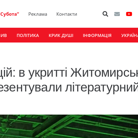
“Субота”
Реклама
Контакти
ЗИВ
ПОЛІТИКА
КРИК ДУШІ
ІНФОРМАЦІЯ
УКРАЇН
цій: в укритті Житомирсь
езентували літературни