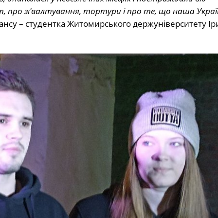
т, про зґвалтування, тортури і про те, що наша Украї
нсу – студентка Житомирського держуніверситету Ір