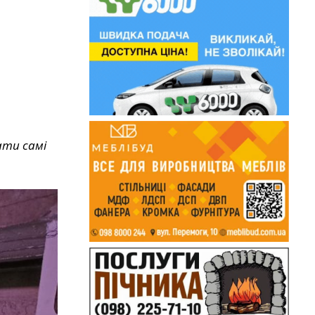
вати самі
.