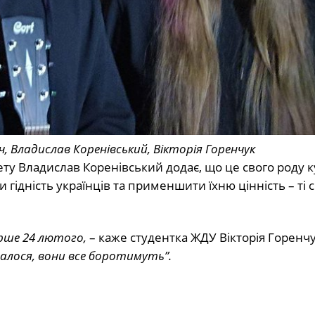
ч, Владислав Коренівський, Вікторія Горенчук
у Владислав Коренівський додає, що це свого роду 
 гідність українців та применшити їхню цінність – ті 
ерше 24 лютого,
– каже студентка ЖДУ Вікторія Горенч
валося, вони все боротимуть”.