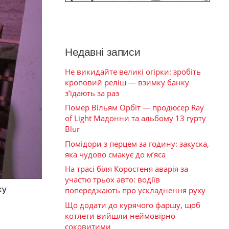
Недавні записи
Не викидайте великі огірки: зробіть
кроповий реліш — взимку банку
з’їдають за раз
Помер Вільям Орбіт — продюсер Ray
of Light Мадонни та альбому 13 гурту
Blur
Помідори з перцем за годину: закуска,
яка чудово смакує до м’яса
На трасі біля Коростеня аварія за
участю трьох авто: водіїв
жу
попереджають про ускладнення руху
Що додати до курячого фаршу, щоб
котлети вийшли неймовірно
соковитими