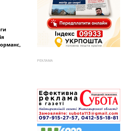
рги
ія
форманс,
РЕКЛАМА