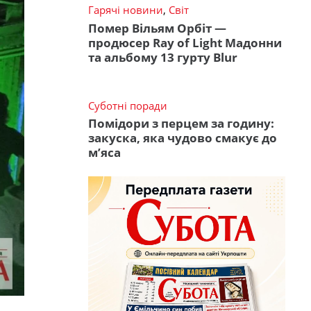
Гарячі новини
,
Світ
Помер Вільям Орбіт —
продюсер Ray of Light Мадонни
та альбому 13 гурту Blur
Суботні поради
Помідори з перцем за годину:
закуска, яка чудово смакує до
м’яса