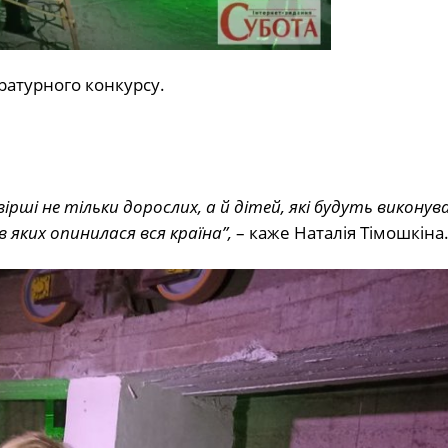
ратурного конкурсу.
 вірші не тільки дорослих, а й дітей, які будуть викону
в яких опинилася вся країна”,
– каже Наталія Тімошкіна