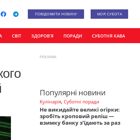
ПОВІДОМИТИ НОВИНУ
МОЯ СУБОТА
А
СВІТ
ЗДОРОВ’Я
ПОРАДИ
СУБОТНЯ КАВА
РЕКЛАМА
кого
й
Популярні новини
Кулінарія
,
Суботні поради
Не викидайте великі огірки:
зробіть кроповий реліш —
взимку банку з’їдають за раз