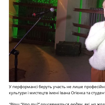
У перформансі беруть участь не лише професійні 
культури і мистецтв імені Івана Огієнка та студен
“Вірш “Хто ти?” присвячується людям, які, на жал