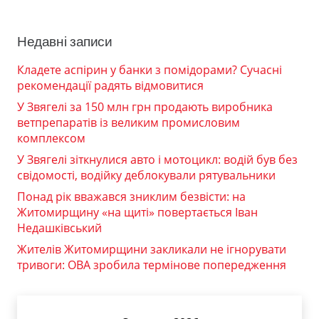
Недавні записи
Кладете аспірин у банки з помідорами? Сучасні
рекомендації радять відмовитися
У Звягелі за 150 млн грн продають виробника
ветпрепаратів із великим промисловим
комплексом
У Звягелі зіткнулися авто і мотоцикл: водій був без
свідомості, водійку деблокували рятувальники
Понад рік вважався зниклим безвісти: на
Житомирщину «на щиті» повертається Іван
Недашківський
Жителів Житомирщини закликали не ігнорувати
тривоги: ОВА зробила термінове попередження