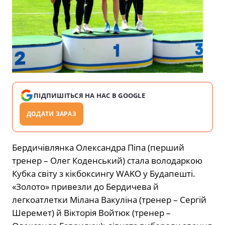
ПІДПИШІТЬСЯ НА НАС В GOOGLE
ДОДАТИ ЗАРАЗ
Бердичівлянка Олександра Піпа (перший
тренер – Олег Коденський) стала володаркою
Кубка світу з кікбоксингу WAKO у Будапешті.
«Золото» привезли до Бердичева й
легкоатлетки Мілана Вакуліна (тренер – Сергій
Шеремет) й Вікторія Войтюк (тренер –