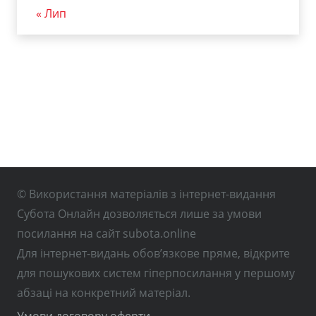
« Лип
© Використання матеріалів з інтернет-видання
Субота Онлайн дозволяється лише за умови
посилання на сайт subota.online
Для інтернет-видань обов’язкове пряме, відкрите
для пошукових систем гіперпосилання у першому
абзаці на конкретний матеріал.
Умови договору оферти