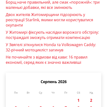
Борщ наче правильний, але смак «порожній»: три
маленькі добавки, які все змінюють
Двох жителів Житомирщини підозрюють у
реєстрації Starlink, якими могли користуватися
окупанти
У Житомирі фіксують наслідки ворожого обстрілу:
постраждалі зможуть отримати компенсацію
У Звягелі зіткнулися Honda та Volkswagen Caddy:
32-річний мотоцикліст загинув
Не починайте з відмови від кави: 16 правил
економії, серед яких є значно важливіші
Серпень 2026
Пн
Вт
Ср
Чт
Пт
Сб
Нд
1
2