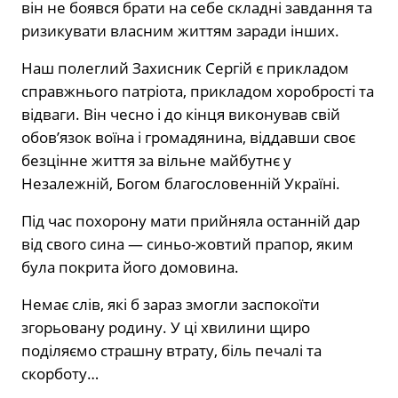
він не боявся брати на себе складні завдання та
ризикувати власним життям заради інших.
Наш полеглий Захисник Сергій є прикладом
справжнього патріота, прикладом хоробрості та
відваги. Він чесно і до кінця виконував свій
обов’язок воїна і громадянина, віддавши своє
безцінне життя за вільне майбутнє у
Незалежній, Богом благословенній Україні.
Під час похорону мати прийняла останній дар
від свого сина — синьо-жовтий прапор, яким
була покрита його домовина.
Немає слів, які б зараз змогли заспокоїти
згорьовану родину. У ці хвилини щиро
поділяємо страшну втрату, біль печалі та
скорботу…