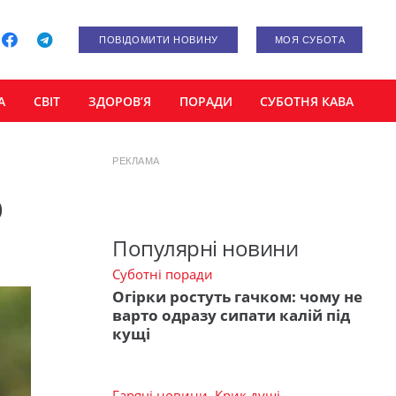
ПОВІДОМИТИ НОВИНУ
МОЯ СУБОТА
А
СВІТ
ЗДОРОВ’Я
ПОРАДИ
СУБОТНЯ КАВА
РЕКЛАМА
о
Популярні новини
Суботні поради
Огірки ростуть гачком: чому не
варто одразу сипати калій під
кущі
Гарячі новини
,
Крик душі