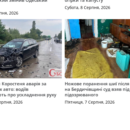
який змінив Одеський
огірки та капусту
Субота, 8 Серпня, 2026
пня, 2026
я Коростеня аварія за
Ножове поранення шиї після 
 авто: водіїв
на Бердичівщині суд взяв під
ть про ускладнення руху
підозрюваного
ерпня, 2026
П’ятниця, 7 Серпня, 2026