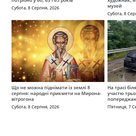
потрібно у 60, 63 і 65 років
художник, 
музей
Субота, 8 Серпня, 2026
Субота, 8 Сер
Що не можна піднімати із землі 8
На трасі біл
серпня: народні прикмети на Мирона-
участю трьох
вітрогона
попереджаю
Субота, 8 Серпня, 2026
П’ятниця, 7 С