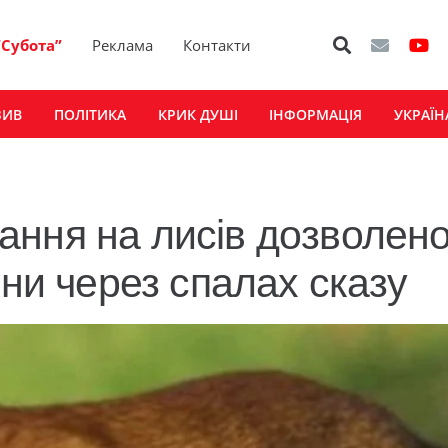
“Субота”
Реклама
Контакти
ЗИВ
ПОЛІТИКА
КРИК ДУШІ
ІНФОРМАЦІЯ
УКРАЇН
ння на лисів дозволен
они через спалах сказу