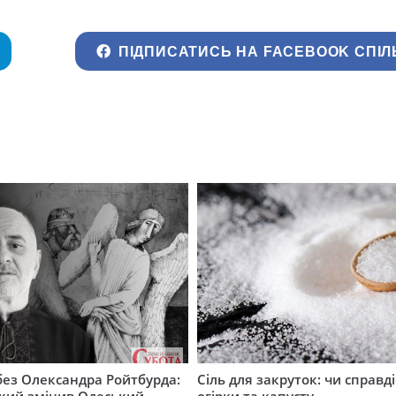
ПІДПИСАТИСЬ НА FACEBOOK СПІЛ
 без Олександра Ройтбурда:
Сіль для закруток: чи справді