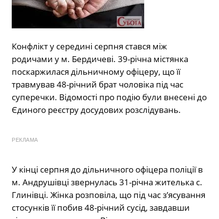
Конфлікт у середині серпня стався між
родичами у м. Бердичеві. 39-річна містянка
поскаржилася дільничному офіцеру, що її
травмував 48-річний брат чоловіка під час
суперечки. Відомості про подію були внесені до
Єдиного реєстру досудових розслідувань.
РЕКЛАМА
У кінці серпня до дільничного офіцера поліції в
м. Андрушівці звернулась 31-річна жителька с.
Глинівці. Жінка розповіла, що під час з’ясування
стосунків її побив 48-річний сусід, завдавши