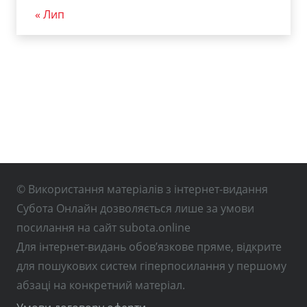
« Лип
© Використання матеріалів з інтернет-видання
Субота Онлайн дозволяється лише за умови
посилання на сайт subota.online
Для інтернет-видань обов’язкове пряме, відкрите
для пошукових систем гіперпосилання у першому
абзаці на конкретний матеріал.