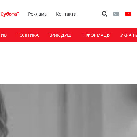
“Субота”
Реклама
Контакти
ЗИВ
ПОЛІТИКА
КРИК ДУШІ
ІНФОРМАЦІЯ
УКРАЇН