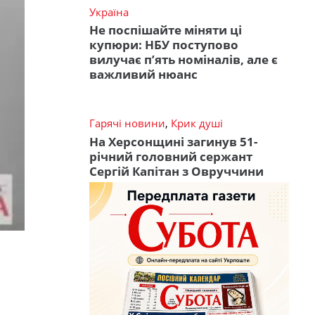
Україна
Не поспішайте міняти ці
купюри: НБУ поступово
вилучає п’ять номіналів, але є
важливий нюанс
Гарячі новини
,
Крик душі
На Херсонщині загинув 51-
річний головний сержант
Сергій Капітан з Овруччини