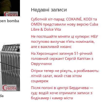
Недавні записи
Суботній хіт-парад: COKAINÉ, KODI та
mben bomba
OMEN представили нову версію Cuba
Libre & Dolce Vita
Не поспішайте міняти ці купюри: НБУ
поступово вилучає п’ять номіналів,
але є важливий нюанс
На Херсонщині загинув 51-річний
головний сержант Сергій Капітан з
Овруччини
Огірки тепер не ріжуть, а розбивають:
літній салат, який став хітом
соцмереж
Після погоні в центрі Бердичева —
суд: водій хоче отримати записи з
rda
бодікамер і камер міста