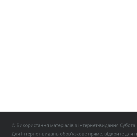
© Використання матеріалів з інтернет-видання Субота 
Для інтернет-видань обов’язкове пряме, відкрите для 