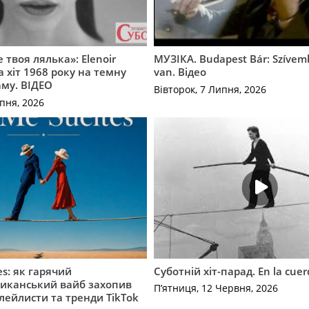
 твоя лялька»: Elenoir
МУЗІКА. Budapest Bár: Szíve
 хіт 1968 року на темну
van. Відео
му. ВІДЕО
Вівторок, 7 Липня, 2026
пня, 2026
es: як гарячий
Суботній хіт-парад. En la cue
иканський вайб захопив
П’ятниця, 12 Червня, 2026
плейлисти та тренди TikTok