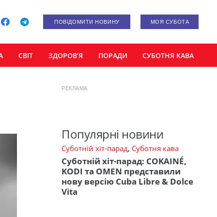
ПОВІДОМИТИ НОВИНУ
МОЯ СУБОТА
А
СВІТ
ЗДОРОВ’Я
ПОРАДИ
СУБОТНЯ КАВА
РЕКЛАМА
Популярні новини
Суботній хіт-парад
,
Суботня кава
Суботній хіт-парад: COKAINÉ,
KODI та OMEN представили
нову версію Cuba Libre & Dolce
Vita