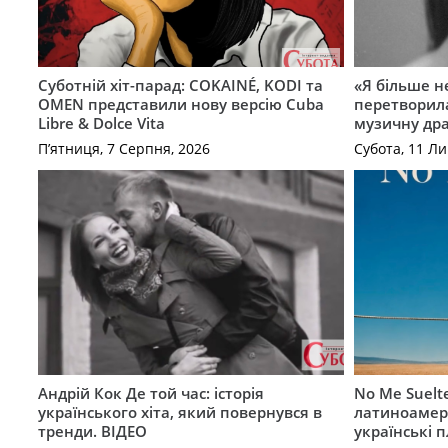
Суботній хіт-парад: COKAINÉ, KODI та
«Я більше не
OMEN представили нову версію Cuba
перетворила
Libre & Dolce Vita
музичну дра
П’ятниця, 7 Серпня, 2026
Субота, 11 Ли
Андрій Кок Де той час: історія
No Me Suelt
українського хіта, який повернувся в
латиноамер
тренди. ВІДЕО
українські 