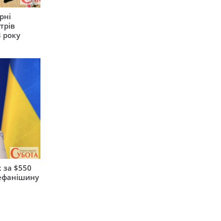
рні
трів
 року
 за $550
тефанішину