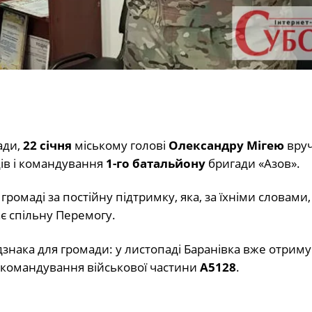
ади,
22 січня
міському голові
Олександру Мігею
вру
ців і командування
1-го батальйону
бригади «Азов».
ромаді за постійну підтримку, яка, за їхніми словами
є спільну Перемогу.
ідзнака для громади: у листопаді Баранівка вже отрим
 командування військової частини
А5128
.