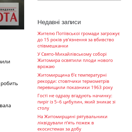
Недавні записи
Жителю Потіївської громади загрожує
до 15 років ув’язнення за вбивство
співмешканки
У Свято-Михайлівському соборі
Житомира освятили плоди нового
чили
врожаю
Житомирщина б’є температурні
рекорди: стовпчики термометрів
, робить
перевищили показники 1963 року
Гості не одразу вгадують начинку:
пиріг із 5–6 цибулин, який зникає зі
увала
столу
На Житомирщині рятувальники
ліквідували п’ять пожеж в
екосистемах за добу