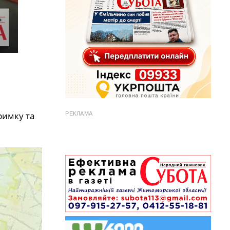
римку та
РЕКЛАМА