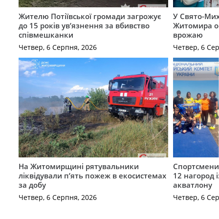
Жителю Потіївської громади загрожує
У Свято-Мих
до 15 років ув’язнення за вбивство
Житомира о
співмешканки
врожаю
Четвер, 6 Серпня, 2026
Четвер, 6 Се
На Житомирщині рятувальники
Спортсмен
ліквідували п’ять пожеж в екосистемах
12 нагород 
за добу
акватлону
Четвер, 6 Серпня, 2026
Четвер, 6 Се