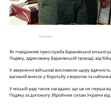
РЕКЛАМА
Як повідомляє пресслужба Баранівської міської р
Подяку, адресовану Баранівській громаді, від бій
У зверненні військові висловили щиру вдячність г
вагомий внесок у боротьбу з ворогом та наближа
У міській раді також нагадали, що це не перша в
Подяку за допомогу Збройним силам України від