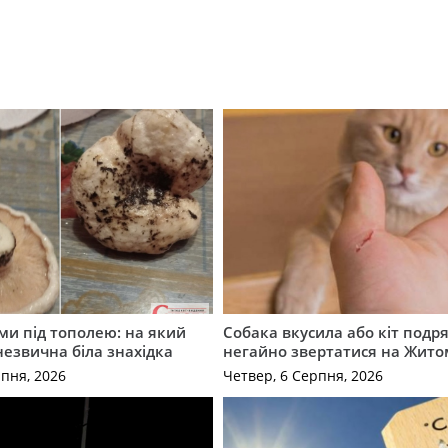
ми під тополею: на який
Собака вкусила або кіт подр
незвична біла знахідка
негайно звертатися на Жит
рпня, 2026
Четвер, 6 Серпня, 2026