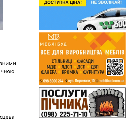
даними
тичною
ісцева