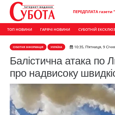
ПЕРЕДПЛАТА газети 
ТОП НОВИНИ
ГАРЯЧІ НОВИНИ
СУБОТНІЙ ЕКСКЛЮ
10:35, П’ятниця, 9 Січн
СУБОТНЯ ІНФОРМАЦІЯ
УКРАЇНА
Балістична атака по Л
про надвисоку швидкі