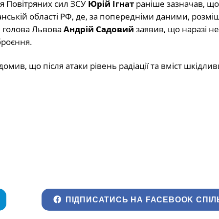
я Повітряних сил ЗСУ
Юрій Ігнат
раніше зазначав, що 
анській області РФ, де, за попередніми даними, розмі
й голова Львова
Андрій Садовий
заявив, що наразі н
броєння.
омив, що після атаки рівень радіації та вміст шкідлив
ПІДПИСАТИСЬ НА FACEBOOK СПІЛ