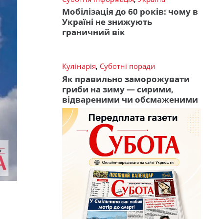
Мобілізація до 60 років: чому в
Україні не знижують
граничний вік
Кулінарія
,
Суботні поради
Як правильно заморожувати
гриби на зиму — сирими,
відвареними чи обсмаженими