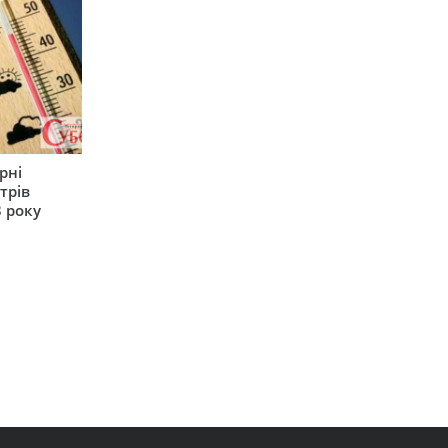
рні
трів
 року