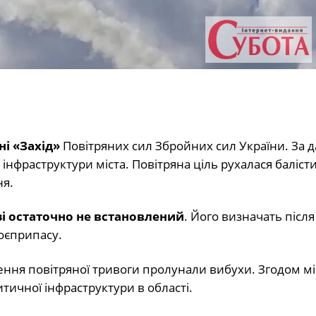
і «Захід»
Повітряних сил Збройних сил України. За 
 інфраструктури міста. Повітряна ціль рухалася баліс
ня.
зі остаточно не встановлений
. Його визначать після
боєприпасу.
шення повітряної тривоги пролунали вибухи. Згодом м
тичної інфраструктури в області.