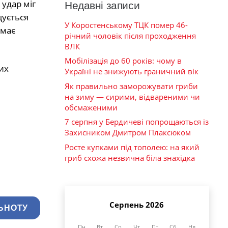
удар міг
Недавні записи
щується
У Коростенському ТЦК помер 46-
емає
річний чоловік після проходження
ВЛК
Мобілізація до 60 років: чому в
их
Україні не знижують граничний вік
Як правильно заморожувати гриби
на зиму — сирими, відвареними чи
обсмаженими
7 серпня у Бердичеві попрощаються із
Захисником Дмитром Плаксюком
Росте купками під тополею: на який
гриб схожа незвична біла знахідка
Серпень 2026
ЬНОТУ
Пн
Вт
Ср
Чт
Пт
Сб
Нд