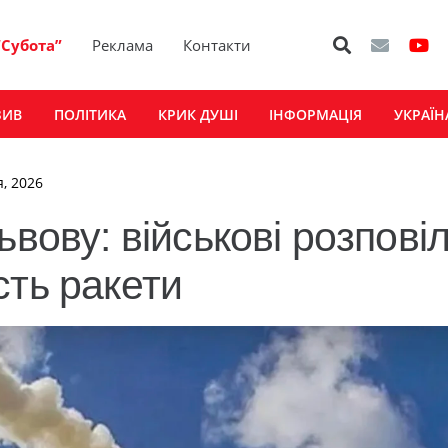
“Субота”
Реклама
Контакти
ЗИВ
ПОЛІТИКА
КРИК ДУШІ
ІНФОРМАЦІЯ
УКРАЇН
я, 2026
ьвову: військові розпові
сть ракети