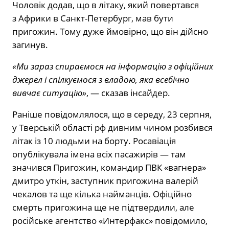
Чоловік додав, що в літаку, який повертався
з Африки в Санкт-Петербург, мав бути
пригожин. Тому дуже ймовірно, що він дійсно
загинув.
«Ми зараз спираємося на інформацію з офіційних
джерел і спілкуємося з владою, яка всебічно
вивчає ситуацію»
, — сказав інсайдер.
Раніше повідомлялося, що в середу, 23 серпня,
у Тверській області рф дивним чином розбився
літак із 10 людьми на борту. Росавіація
опублікувала імена всіх пасажирів — там
значився Пригожин, командир ПВК «вагнера»
дмитро уткін, заступник пригожина валерій
чекалов та ще кілька найманців. Офіційно
смерть пригожина ще не підтвердили, але
російське агентство «Интерфакс» повідомило,