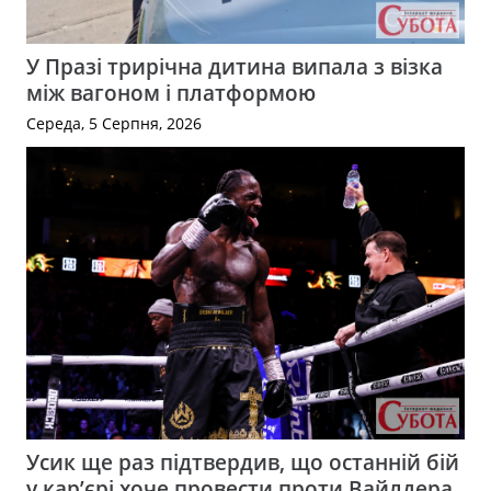
У Празі трирічна дитина випала з візка
між вагоном і платформою
Середа, 5 Серпня, 2026
Усик ще раз підтвердив, що останній бій
у кар’єрі хоче провести проти Вайлдера