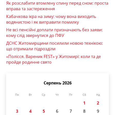
Як розслабити втомлену спину перед сном: проста
вправа та застереження
Кабачкова ікра на зиму: чому вона виходить
водянистою і як виправити помилку
Не всі пенсійні доплати призначають без заяви:
кому слід звернутися до ПФУ
ДСНС Житомирщини посилили новою технікою:
що отримали підрозділи
«Полісся. Вареник FEST» у Житомирі: коли та де
пройде родинне свято
Серпень 2026
Пн
Вт
Ср
Чт
Пт
Сб
Нд
1
2
3
4
5
6
7
8
9