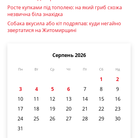
Росте купками під тополею: на який гриб схожа
незвична біла знахідка
Собака вкусила або кіт подряпав: куди негайно
звертатися на Житомирщині
Серпень 2026
Пн
Вт
Ср
Чт
Пт
Сб
Нд
1
2
3
4
5
6
7
8
9
10
11
12
13
14
15
16
17
18
19
20
21
22
23
24
25
26
27
28
29
30
31