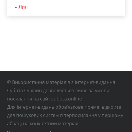
« Лип
© Використання матеріалів з інтернет-видання
Субота Онлайн дозволяється лише за умови
посилання на сайт subota.online
Для інтернет-видань обов’язкове пряме, відкрите
для пошукових систем гіперпосилання у першому
абзаці на конкретний матеріал.