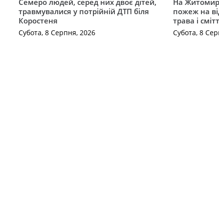
Семеро людей, серед них двоє дітей,
На Житомирщ
травмувалися у потрійній ДТП біля
пожеж на ві
Коростеня
трава і сміт
Субота, 8 Серпня, 2026
Субота, 8 Сер