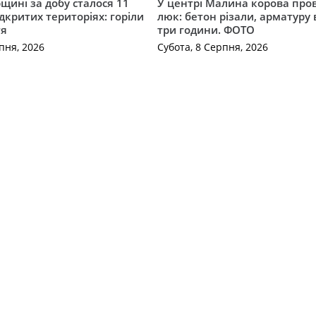
ині за добу сталося 11
У центрі Малина корова про
дкритих територіях: горіли
люк: бетон різали, арматуру
тя
три години. ФОТО
пня, 2026
Субота, 8 Серпня, 2026