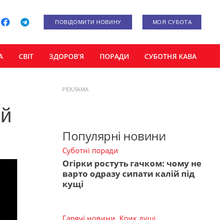
ПОВІДОМИТИ НОВИНУ
МОЯ СУБОТА
А
СВІТ
ЗДОРОВ’Я
ПОРАДИ
СУБОТНЯ КАВА
РЕКЛАМА
ій
Популярні новини
Суботні поради
Огірки ростуть гачком: чому не
варто одразу сипати калій під
кущі
Гарячі новини
,
Крик душі