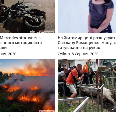
Mercedes зіткнувся з
На Житомирщині розшукують
річного мотоцикліста
Світлану Ромащенко: має дв
вали
татуювання на руках
пня, 2026
Субота, 8 Серпня, 2026