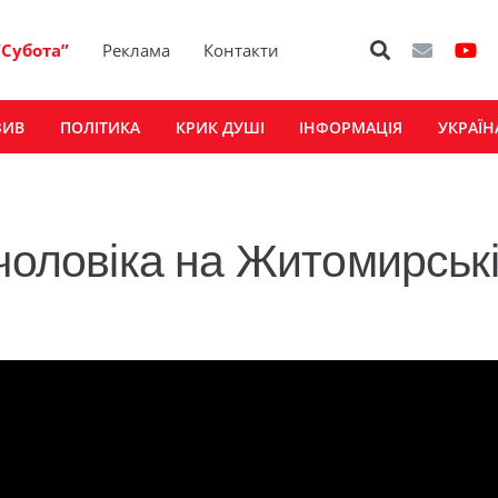
“Субота”
Реклама
Контакти
ЗИВ
ПОЛІТИКА
КРИК ДУШІ
ІНФОРМАЦІЯ
УКРАЇН
 чоловіка на Житомирськ