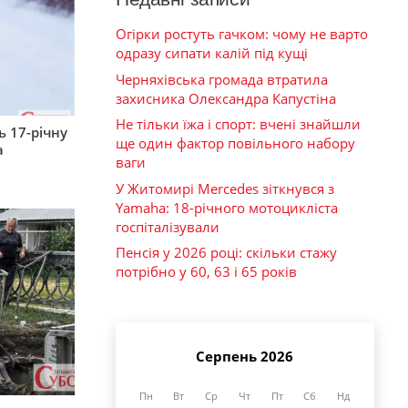
Огірки ростуть гачком: чому не варто
одразу сипати калій під кущі
Черняхівська громада втратила
захисника Олександра Капустіна
Не тільки їжа і спорт: вчені знайшли
 17-річну
ще один фактор повільного набору
а
ваги
У Житомирі Mercedes зіткнувся з
Yamaha: 18-річного мотоцикліста
госпіталізували
Пенсія у 2026 році: скільки стажу
потрібно у 60, 63 і 65 років
Серпень 2026
Пн
Вт
Ср
Чт
Пт
Сб
Нд