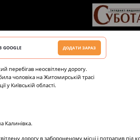
В GOOGLE
ДОДАТИ ЗАРАЗ
кий перебігав неосвітлену дорогу.
ї у Київській області.
ла Калинівка.
світлену дорогу в забороненому місці і потрапив під к