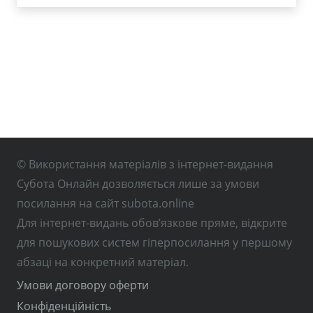
© Використання матеріалів з інтернет-видання
Субота Онлайн дозволяється лише за умови
посилання на сайт subota.online
Для інтернет-видань обов’язкове пряме, відкрите
для пошукових систем гіперпосилання у першому
абзаці на конкретний матеріал.
Умови договору оферти
Конфіденційність