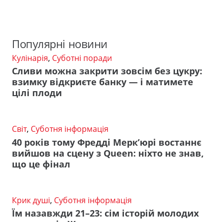
Популярні новини
Кулінарія
,
Суботні поради
Сливи можна закрити зовсім без цукру:
взимку відкриєте банку — і матимете
цілі плоди
Світ
,
Суботня інформація
40 років тому Фредді Мерк’юрі востаннє
вийшов на сцену з Queen: ніхто не знав,
що це фінал
Крик душі
,
Суботня інформація
Їм назавжди 21–23: сім історій молодих