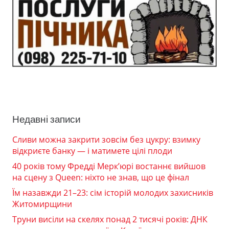
Недавні записи
Сливи можна закрити зовсім без цукру: взимку
відкриєте банку — і матимете цілі плоди
40 років тому Фредді Мерк’юрі востаннє вийшов
на сцену з Queen: ніхто не знав, що це фінал
Їм назавжди 21–23: сім історій молодих захисників
Житомирщини
Труни висіли на скелях понад 2 тисячі років: ДНК