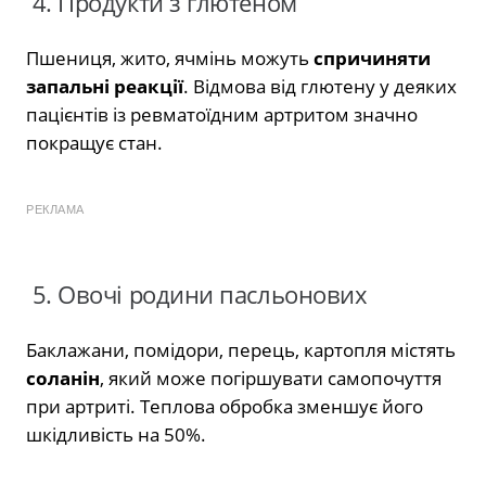
4. Продукти з глютеном
Пшениця, жито, ячмінь можуть
спричиняти
запальні реакції
. Відмова від глютену у деяких
пацієнтів із ревматоїдним артритом значно
покращує стан.
РЕКЛАМА
5. Овочі родини пасльонових
Баклажани, помідори, перець, картопля містять
соланін
, який може погіршувати самопочуття
при артриті. Теплова обробка зменшує його
шкідливість на 50%.