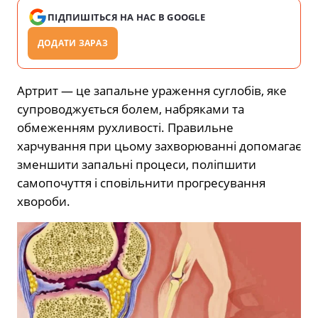
ПІДПИШІТЬСЯ НА НАС В GOOGLE
ДОДАТИ ЗАРАЗ
Артрит — це запальне ураження суглобів, яке
супроводжується болем, набряками та
обмеженням рухливості. Правильне
харчування при цьому захворюванні допомагає
зменшити запальні процеси, поліпшити
самопочуття і сповільнити прогресування
хвороби.