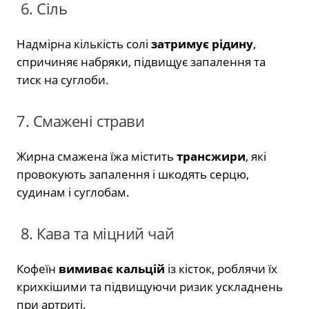
6. Сіль
Надмірна кількість солі
затримує рідину
,
спричиняє набряки, підвищує запалення та
тиск на суглоби.
7. Смажені страви
Жирна смажена їжа містить
трансжири
, які
провокують запалення і шкодять серцю,
судинам і суглобам.
8. Кава та міцний чай
Кофеїн
вимиває кальцій
із кісток, роблячи їх
крихкішими та підвищуючи ризик ускладнень
при артриті.