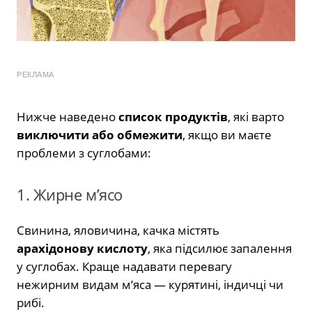
РЕКЛАМА
Нижче наведено
список продуктів
, які варто
виключити або обмежити
, якщо ви маєте
проблеми з суглобами:
1. Жирне м’ясо
Свинина, яловичина, качка містять
арахідонову кислоту
, яка підсилює запалення
у суглобах. Краще надавати перевагу
нежирним видам м’яса — курятині, індичці чи
рибі.