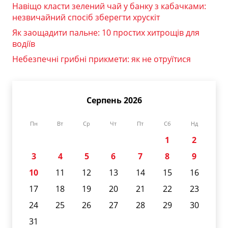
Навіщо класти зелений чай у банку з кабачками:
незвичайний спосіб зберегти хрускіт
Як заощадити пальне: 10 простих хитрощів для
водіїв
Небезпечні грибні прикмети: як не отруїтися
Серпень 2026
Пн
Вт
Ср
Чт
Пт
Сб
Нд
1
2
3
4
5
6
7
8
9
10
11
12
13
14
15
16
17
18
19
20
21
22
23
24
25
26
27
28
29
30
31