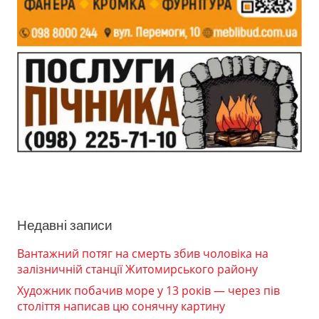
Недавні записи
Вантажний потяг на смерть збив чоловіка на
залізничній станції Житомирського району
Художник побачив море у 13 років — через пів
століття написав цю сонячну картину