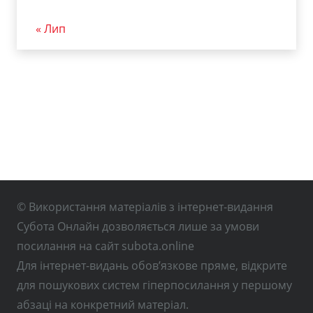
« Лип
© Використання матеріалів з інтернет-видання
Субота Онлайн дозволяється лише за умови
посилання на сайт subota.online
Для інтернет-видань обов’язкове пряме, відкрите
для пошукових систем гіперпосилання у першому
абзаці на конкретний матеріал.