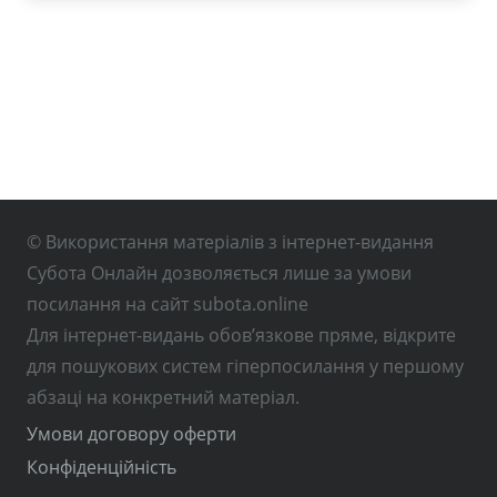
© Використання матеріалів з інтернет-видання
Субота Онлайн дозволяється лише за умови
посилання на сайт subota.online
Для інтернет-видань обов’язкове пряме, відкрите
для пошукових систем гіперпосилання у першому
абзаці на конкретний матеріал.
Умови договору оферти
Конфіденційність