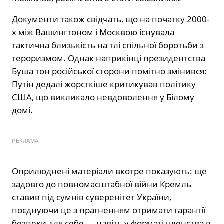
Документи також свідчать, що на початку 2000-
х між Вашингтоном і Москвою існувала
тактична близькість на тлі спільної боротьби з
тероризмом. Однак наприкінці президентства
Буша тон російської сторони помітно змінився:
Путін дедалі жорсткіше критикував політику
США, що викликало невдоволення у Білому
домі.
РЕКЛАМА
Оприлюднені матеріали вкотре показують: ще
задовго до повномасштабної війни Кремль
ставив під сумнів суверенітет України,
поєднуючи це з прагненням отримати гарантії
безпеки для себе — навіть у форматі членства в