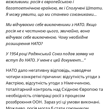
важливими. росія є європейською і
багатоетнічною країною, як і Сполучені Штати.
Я можу уявити, що ми станемо союзниками…
Ми відчуваємо себе виключеними з НАТО. Якщо
росія не є частиною цього, звичайно, вона
відчуває себе виключеною. Чому необхідне
розширення НАТО?
У 1954 році Радянський Союз подав заявку на
вступ до НАТО. У мене є цей документ…”
НАТО дало негативну відповідь, наводячи
чотири конкретні причини: відсутність угоди з
Австрією, відсутність угоди з Німеччиною,
тоталітарний контроль над Східною Європою та
необхідність співпраці росії з процесом
роззброєння ООН. Зараз усі ці умови виконані.
Можливо, росія могла б стати союзником