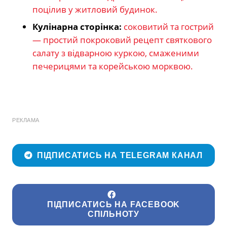
поцілив у житловий будинок.
Кулінарна сторінка:
соковитий та гострий
— простий покроковий рецепт святкового
салату з відварною куркою, смаженими
печерицями та корейською морквою.
РЕКЛАМА
ПІДПИСАТИСЬ НА TELEGRAM КАНАЛ
ПІДПИСАТИСЬ НА FACEBOOK
СПІЛЬНОТУ