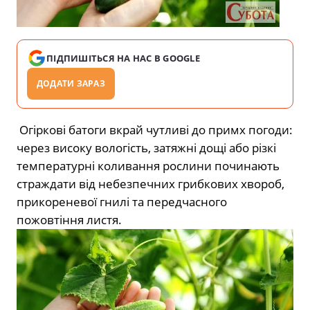
ПІДПИШІТЬСЯ НА НАС В GOOGLE
ДОДАТИ ЗАРАЗ
Огіркові батоги вкрай чутливі до примх погоди:
через високу вологість, затяжні дощі або різкі
температурні коливання рослини починають
страждати від небезпечних грибкових хвороб,
прикореневої гнилі та передчасного
пожовтіння листя.