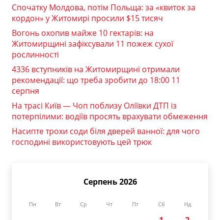
Спочатку Молдова, потім Польща: за «квиток за
кордон» у Житомирі просили $15 тисяч
Вогонь охопив майже 10 гектарів: на
Житомирщині зафіксували 11 пожеж сухої
рослинності
4336 вступників на Житомирщині отримали
рекомендації: що треба зробити до 18:00 11
серпня
На трасі Київ — Чоп поблизу Оліївки ДТП із
потерпілими: водіїв просять врахувати обмеження
Насипте трохи соди біля дверей ванної: для чого
господині використовують цей трюк
Серпень 2026
Пн
Вт
Ср
Чт
Пт
Сб
Нд