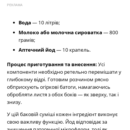
РЕКЛАМА
Вода
— 10 літрів;
Молоко або молочна сироватка
— 800
грамів;
Аптечний йод
— 10 крапель.
Процес приготування та внесення:
Усі
компоненти необхідно ретельно перемішати у
глибокому відрі. Готовим розчином рясно
обприскують огіркові батоги, намагаючись
обробляти листя з обох боків — як зверху, так і
знизу.
У цій баковій суміші кожен інгредієнт виконує
свою важливу функцію. Йод відповідає за
знищення патогенної мікрофлори, тоді як