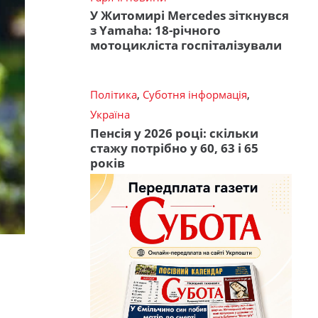
У Житомирі Mercedes зіткнувся
з Yamaha: 18-річного
мотоцикліста госпіталізували
Політика
,
Суботня інформація
,
Україна
Пенсія у 2026 році: скільки
стажу потрібно у 60, 63 і 65
років