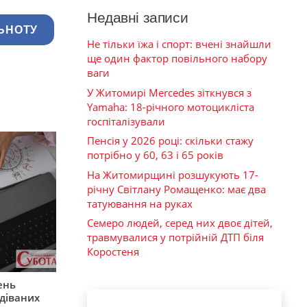
Недавні записи
ЬНОТУ
Не тільки їжа і спорт: вчені знайшли
ще один фактор повільного набору
ваги
У Житомирі Mercedes зіткнувся з
Yamaha: 18-річного мотоцикліста
госпіталізували
Пенсія у 2026 році: скільки стажу
потрібно у 60, 63 і 65 років
На Житомирщині розшукують 17-
річну Світлану Ромащенко: має два
татуювання на руках
Семеро людей, серед них двоє дітей,
травмувалися у потрійній ДТП біля
Коростеня
ень
діваних