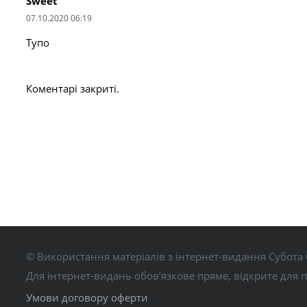
Sweet
07.10.2020 06:19
Тупо
Коментарі закриті.
© Використання матеріалів з інтернет-видання Субота 
Для інтернет-видань обов’язкове пряме, відкрите для 
Умови договору оферти