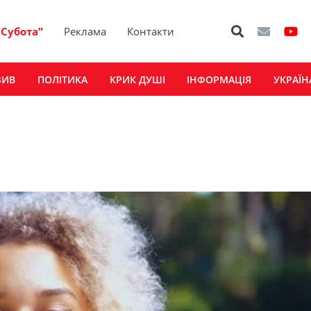
“Субота”
Реклама
Контакти
ЗИВ
ПОЛІТИКА
КРИК ДУШІ
ІНФОРМАЦІЯ
УКРАЇН
оментар