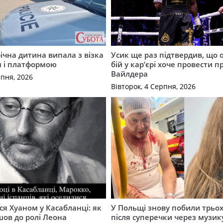
річна дитина випала з візка
Усик ще раз підтвердив, що 
м і платформою
бій у кар’єрі хоче провести п
Вайлдера
рпня, 2026
Вівторок, 4 Серпня, 2026
ся Хуаном у Касабланці: як
У Польщі знову побили трьох
ов до ролі Леона
після суперечки через музик