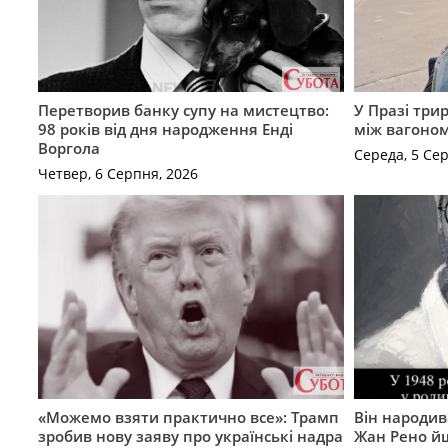
Перетворив банку супу на мистецтво:
У Празі три
98 років від дня народження Енді
між вагоно
Воргола
Середа, 5 Се
Четвер, 6 Серпня, 2026
«Можемо взяти практично все»: Трамп
Він народив
зробив нову заяву про українські надра
Жан Рено йш