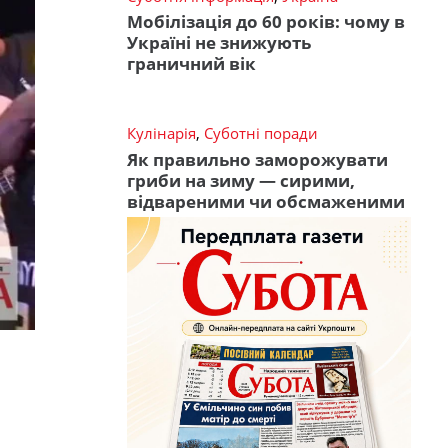
Мобілізація до 60 років: чому в
Україні не знижують
граничний вік
Кулінарія
,
Суботні поради
Як правильно заморожувати
гриби на зиму — сирими,
відвареними чи обсмаженими