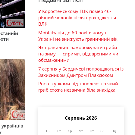
У Коростенському ТЦК помер 46-
річний чоловік після проходження
ВЛК
Мобілізація до 60 років: чому в
останній
Україні не знижують граничний вік
роти
Як правильно заморожувати гриби
на зиму — сирими, відвареними чи
обсмаженими
7 серпня у Бердичеві попрощаються із
Захисником Дмитром Плаксюком
Росте купками під тополею: на який
гриб схожа незвична біла знахідка
Серпень 2026
 українців
у
Пн
Вт
Ср
Чт
Пт
Сб
Нд