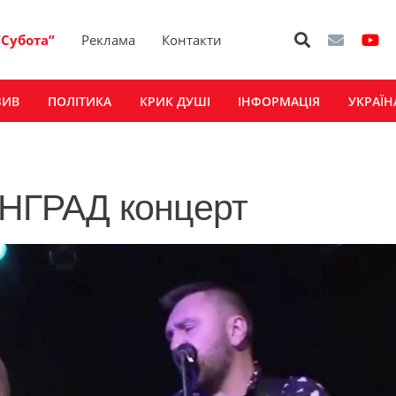
“Субота”
Реклама
Контакти
ЗИВ
ПОЛІТИКА
КРИК ДУШІ
ІНФОРМАЦІЯ
УКРАЇН
НГРАД концерт