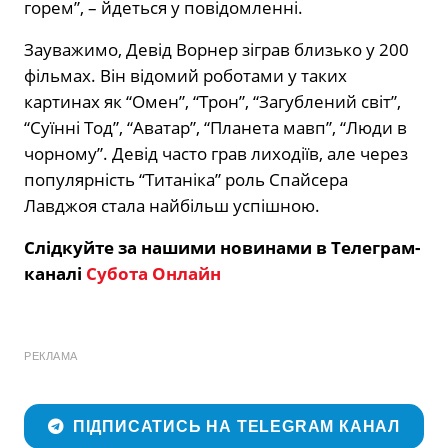
горем”, – йдеться у повідомленні.
Зауважимо, Девід Ворнер зіграв близько у 200
фільмах. Він відомий роботами у таких
картинах як “Омен”, “Трон”, “Загублений світ”,
“Суїнні Тод”, “Аватар”, “Планета мавп”, “Люди в
чорному”. Девід часто грав лиходіїв, але через
популярність “Титаніка” роль Спайсера
Лавджоя стала найбільш успішною.
Слідкуйте за нашими новинами в Телеграм-
каналі
Субота Онлайн
РЕКЛАМА
ПІДПИСАТИСЬ НА TELEGRAM КАНАЛ