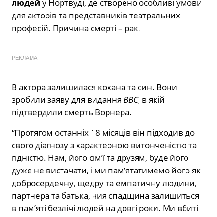
людей
у Нортвуді, де створено особливі умови
для акторів та представників театральних
професій. Причина смерті – рак.
РЕКЛАМА
В актора залишилася кохана та син. Вони
зробили заяву для видання
ВВС
, в якій
підтвердили смерть Ворнера.
“Протягом останніх 18 місяців він підходив до
свого діагнозу з характерною витонченістю та
гідністю. Нам, його сім’ї та друзям, буде його
дуже не вистачати, і ми пам’ятатимемо його як
добросердечну, щедру та емпатичну людини,
партнера та батька, чия спадщина залишиться
в пам’яті безлічі людей на довгі роки. Ми вбиті