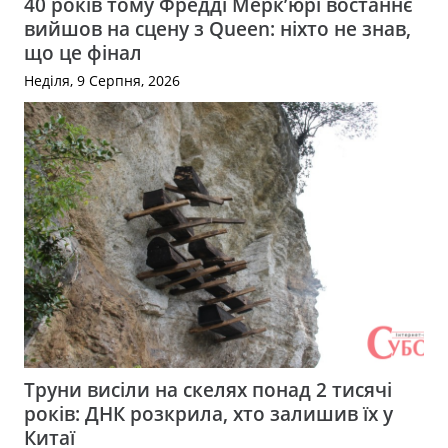
40 років тому Фредді Мерк’юрі востаннє
вийшов на сцену з Queen: ніхто не знав,
що це фінал
Неділя, 9 Серпня, 2026
Труни висіли на скелях понад 2 тисячі
років: ДНК розкрила, хто залишив їх у
Китаї