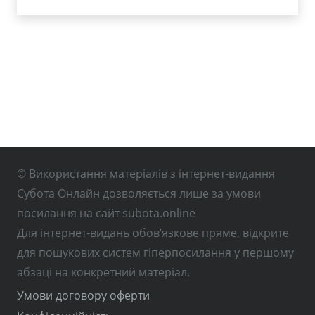
© Використання матеріалів з інтернет-видання
Субота Онлайн дозволяється лише за умови
посилання на сайт subota.online
Для інтернет-видань обов’язкове пряме, відкрите
для пошукових систем гіперпосилання у першому
абзаці на конкретний матеріал.
Умови договору оферти