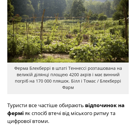
Ферма Блекберрі в штаті Теннессі розташована на
великій ділянці площею 4200 акрів і має винний
погріб на 170 000 пляшок. Білл і Томас / Блекберрі
Фарм
Туристи все частіше обирають
відпочинок на
фермі
як спосіб втечі від міського ритму та
цифрової втоми.