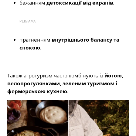
бажанням
детоксикації від екранів
,
РЕКЛАМА
прагненням
внутрішнього балансу та
спокою
.
Також агротуризм часто комбінують із
йогою,
велопрогулянками, зеленим туризмом і
фермерською кухнею
.