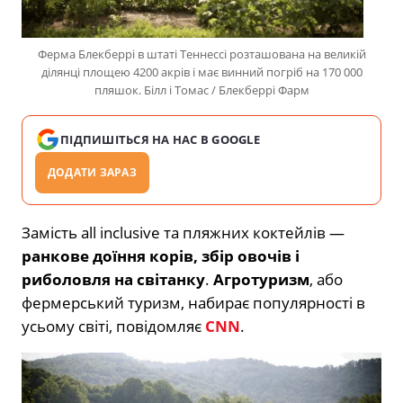
Ферма Блекберрі в штаті Теннессі розташована на великій
ділянці площею 4200 акрів і має винний погріб на 170 000
пляшок. Білл і Томас / Блекберрі Фарм
ПІДПИШІТЬСЯ НА НАС В GOOGLE
ДОДАТИ ЗАРАЗ
Замість all inclusive та пляжних коктейлів —
ранкове доїння корів, збір овочів і
риболовля на світанку
.
Агротуризм
, або
фермерський туризм, набирає популярності в
усьому світі, повідомляє
CNN
.