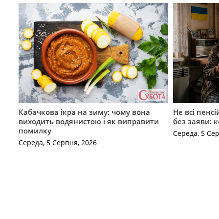
Кабачкова ікра на зиму: чому вона
Не всі пенс
виходить водянистою і як виправити
без заяви: 
помилку
Середа, 5 Се
Середа, 5 Серпня, 2026