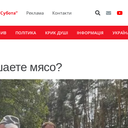
“Субота”
Реклама
Контакти
ЗИВ
ПОЛІТИКА
КРИК ДУШІ
ІНФОРМАЦІЯ
УКРАЇН
шаете мясо?