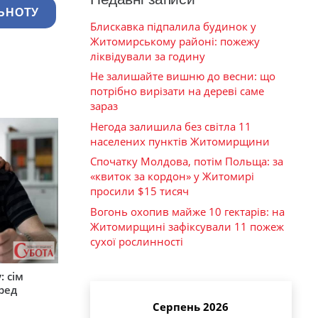
ЬНОТУ
Блискавка підпалила будинок у
Житомирському районі: пожежу
ліквідували за годину
Не залишайте вишню до весни: що
потрібно вирізати на дереві саме
зараз
Негода залишила без світла 11
населених пунктів Житомирщини
Спочатку Молдова, потім Польща: за
«квиток за кордон» у Житомирі
просили $15 тисяч
Вогонь охопив майже 10 гектарів: на
Житомирщині зафіксували 11 пожеж
сухої рослинності
: сім
ред
Серпень 2026