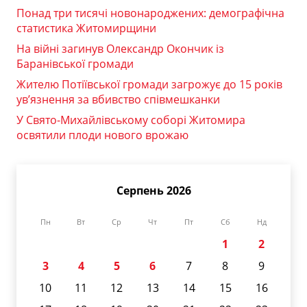
Понад три тисячі новонароджених: демографічна
статистика Житомирщини
На війні загинув Олександр Окончик із
Баранівської громади
Жителю Потіївської громади загрожує до 15 років
ув’язнення за вбивство співмешканки
У Свято-Михайлівському соборі Житомира
освятили плоди нового врожаю
Серпень 2026
Пн
Вт
Ср
Чт
Пт
Сб
Нд
1
2
3
4
5
6
7
8
9
10
11
12
13
14
15
16