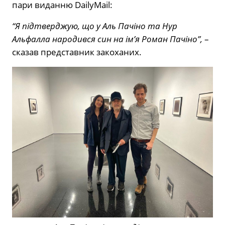
пари виданню DailyMail:
“Я підтверджую, що у Аль Пачіно та Нур
Альфалла народився син на ім’я Роман Пачіно”,
–
сказав представник закоханих.