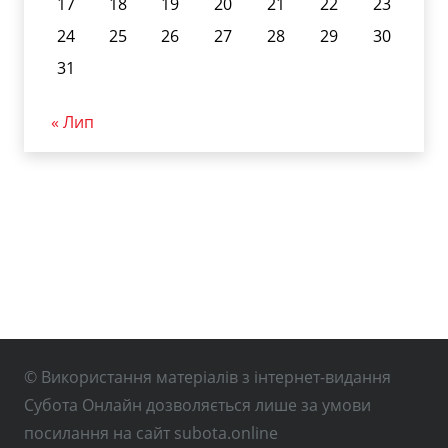
17
18
19
20
21
22
23
24
25
26
27
28
29
30
31
« Лип
© Використання матеріалів з інтернет-видання
Субота Онлайн дозволяється лише за умови
посилання на сайт subota.online