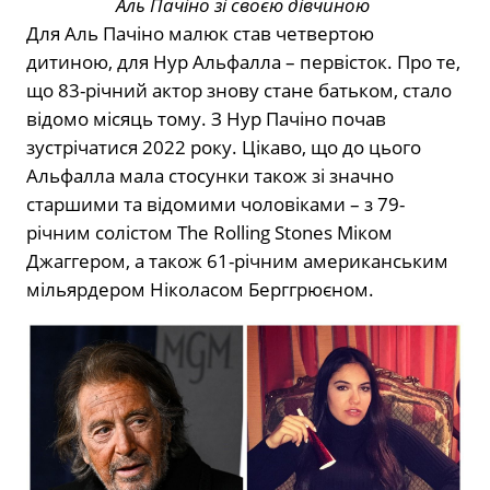
Аль Пачіно зі своєю дівчиною
Для Аль Пачіно малюк став четвертою
дитиною, для Нур Альфалла – первісток. Про те,
що 83-річний актор знову стане батьком, стало
відомо місяць тому. З Нур Пачіно почав
зустрічатися 2022 року. Цікаво, що до цього
Альфалла мала стосунки також зі значно
старшими та відомими чоловіками – з 79-
річним солістом The Rolling Stones Міком
Джаггером, а також 61-річним американським
мільярдером Ніколасом Берггрюєном.