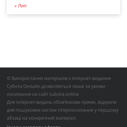
« Лип
© Використання матеріалів з інтернет-видання
Субота Онлайн дозволяється лише за умови
посилання на сайт subota.online
Для інтернет-видань обов’язкове пряме, відкрите
для пошукових систем гіперпосилання у першому
абзаці на конкретний матеріал.