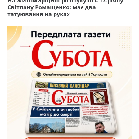
На Житомирщині розшукують 17-річну
Світлану Ромащенко: має два
татуювання на руках