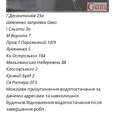
Г.Десантників 23а
Шевченко заправка Окко
І Сльоти 3а
М Ворота 7
Пров 1 Паровозний 10/9
Лукяненко 5
Кн Острозьких 104
Мальованська Набережна 88
Клосовського 2
Кривий Брід 2
Св Ріхтера ЛГЗ
Можливе призупинення водопостачання за
даними адресами та навколишніх
будинків.Відновлення водопостачання після
завершення робіт.