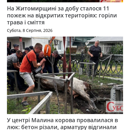
На Житомирщині за добу сталося 11
пожеж на відкритих територіях: горіли
трава і сміття
Субота, 8 Серпня, 2026
У центрі Малина корова провалилася в
люк: бетон різали, арматуру відгинали