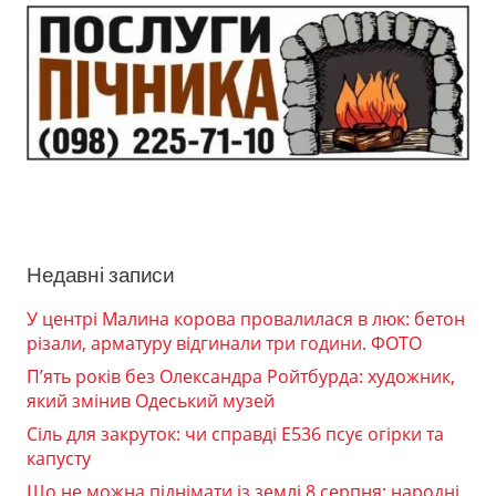
Недавні записи
У центрі Малина корова провалилася в люк: бетон
різали, арматуру відгинали три години. ФОТО
П’ять років без Олександра Ройтбурда: художник,
який змінив Одеський музей
Сіль для закруток: чи справді Е536 псує огірки та
капусту
Що не можна піднімати із землі 8 серпня: народні