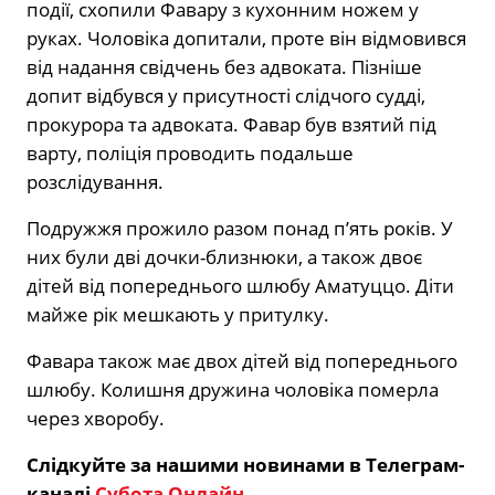
події, схопили Фавару з кухонним ножем у
руках. Чоловіка допитали, проте він відмовився
від надання свідчень без адвоката. Пізніше
допит відбувся у присутності слідчого судді,
прокурора та адвоката. Фавар був взятий під
варту, поліція проводить подальше
розслідування.
Подружжя прожило разом понад п’ять років. У
них були дві дочки-близнюки, а також двоє
дітей від попереднього шлюбу Аматуццо. Діти
майже рік мешкають у притулку.
Фавара також має двох дітей від попереднього
шлюбу. Колишня дружина чоловіка померла
через хворобу.
Слідкуйте за нашими новинами в Телеграм-
каналі
Субота Онлайн