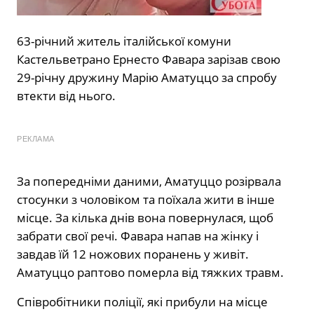
63-річний житель італійської комуни
Кастельветрано Ернесто Фавара зарізав свою
29-річну дружину Марію Аматуццо за спробу
втекти від нього.
РЕКЛАМА
За попередніми даними, Аматуццо розірвала
стосунки з чоловіком та поїхала жити в інше
місце. За кілька днів вона повернулася, щоб
забрати свої речі. Фавара напав на жінку і
завдав їй 12 ножових поранень у живіт.
Аматуццо раптово померла від тяжких травм.
Співробітники поліції, які прибули на місце