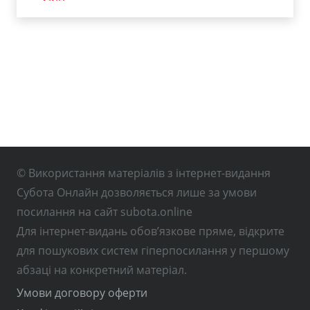
© Використання матеріалів з інтернет-видання
Субота Онлайн дозволяється лише за умови
посилання на сайт subota.online
Для інтернет-видань обов’язкове пряме, відкрите
для пошукових систем гіперпосилання у першому
абзаці на конкретний матеріал.
Умови договору оферти