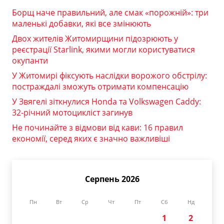
Борщ наче правильний, але смак «порожній»: три
маленькі добавки, які все змінюють
Двох жителів Житомирщини підозрюють у
реєстрації Starlink, якими могли користуватися
окупанти
У Житомирі фіксують наслідки ворожого обстрілу:
постраждалі зможуть отримати компенсацію
У Звягелі зіткнулися Honda та Volkswagen Caddy:
32-річний мотоцикліст загинув
Не починайте з відмови від кави: 16 правил
економії, серед яких є значно важливіші
Серпень 2026
Пн
Вт
Ср
Чт
Пт
Сб
Нд
1
2