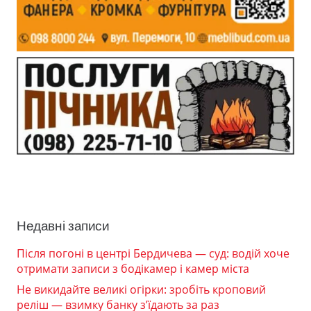
Недавні записи
Після погоні в центрі Бердичева — суд: водій хоче
отримати записи з бодікамер і камер міста
Не викидайте великі огірки: зробіть кроповий
реліш — взимку банку з’їдають за раз