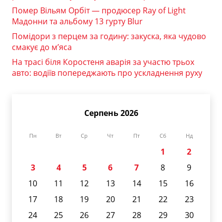
Помер Вільям Орбіт — продюсер Ray of Light
Мадонни та альбому 13 гурту Blur
Помідори з перцем за годину: закуска, яка чудово
смакує до м’яса
На трасі біля Коростеня аварія за участю трьох
авто: водіїв попереджають про ускладнення руху
Серпень 2026
Пн
Вт
Ср
Чт
Пт
Сб
Нд
1
2
3
4
5
6
7
8
9
10
11
12
13
14
15
16
17
18
19
20
21
22
23
24
25
26
27
28
29
30