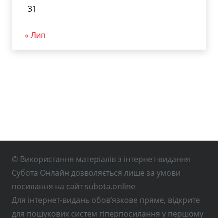
31
« Лип
© Використання матеріалів з інтернет-видання
Субота Онлайн дозволяється лише за умови
посилання на сайт subota.online
Для інтернет-видань обов’язкове пряме, відкрите
для пошукових систем гіперпосилання у першому